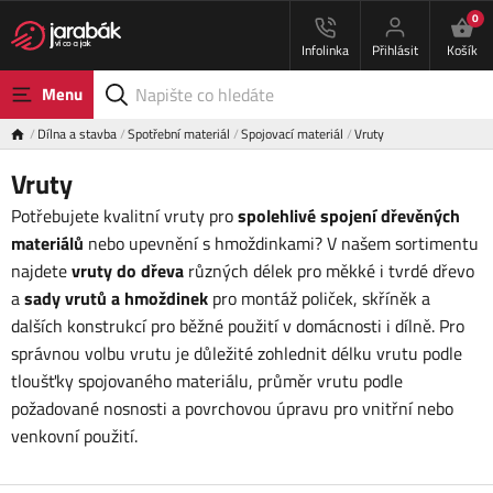
0
Infolinka
Přihlásit
Košík
Menu
Dílna a stavba
Spotřební materiál
Spojovací materiál
Vruty
Vruty
Potřebujete kvalitní vruty pro
spolehlivé spojení dřevěných
materiálů
nebo upevnění s hmoždinkami? V našem sortimentu
najdete
vruty do dřeva
různých délek pro měkké i tvrdé dřevo
a
sady vrutů a hmoždinek
pro montáž poliček, skříněk a
dalších konstrukcí pro běžné použití v domácnosti i dílně. Pro
správnou volbu vrutu je důležité zohlednit délku vrutu podle
tloušťky spojovaného materiálu, průměr vrutu podle
požadované nosnosti a povrchovou úpravu pro vnitřní nebo
venkovní použití.