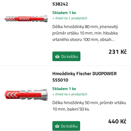
538242
Skladem 1 ks
+ ihned na 2 prodejnách
Délka hmoždinky 80 mm, jmenovitý
průměr vrtáku 10 mm, min. hloubka
vrtaného otvoru 100 mm, obsah…
231 Kč
Do košíku
Hmoždinky Fischer DUOPOWER
555010
Skladem 1 ks
+ ihned na 4 prodejnách
Délka hmoždinky 50 mm, průměr vrtáku
10 mm, balení 50 ks.
440 Kč
Do košíku