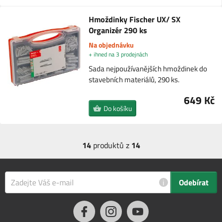
Hmoždinky Fischer UX/ SX
Organizér 290 ks
Na objednávku
+ ihned na 3 prodejnách
Sada nejpoužívanějších hmoždinek do
stavebních materiálů, 290 ks.
649 Kč
Do košíku
14
produktů z
14
i
Odebírat