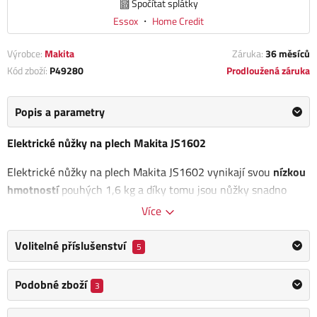
Spočítat splátky
Essox
・
Home Credit
Výrobce:
Makita
Záruka:
36 měsíců
Kód zboží:
P49280
Prodloužená záruka
Popis a parametry
Elektrické nůžky na plech Makita JS1602
Elektrické nůžky na plech Makita JS1602 vynikají svou
nízkou
hmotností
pouhých 1,6 kg a díky tomu jsou nůžky snadno
ovladatelné a vhodné pro dlouhodobé používání bez
Více
zbytečného zatížení uživatele. Jsou
ideální pro stříhání do
oblouku s minimálním poloměrem 30 mm
, což umožňuje práci
Volitelné příslušenství
5
na různých tvarech a složitějších projektech.
Podobné zboží
3
Nůžky mají
ergonomicky tvarovaný kry
t, který zajišťuje
pohodlný úchop a snadnou manipulaci během práce
. Tento