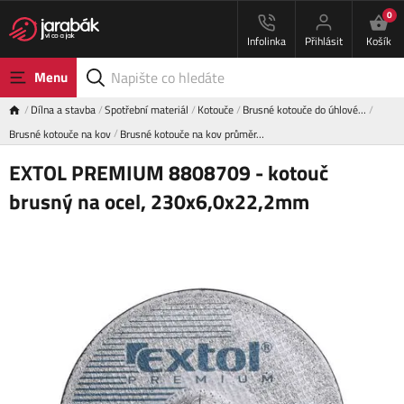
0
Infolinka
Přihlásit
Košík
Menu
Dílna a stavba
Spotřební materiál
Kotouče
Brusné kotouče do úhlové…
Brusné kotouče na kov
Brusné kotouče na kov průměr…
EXTOL PREMIUM 8808709 - kotouč
brusný na ocel, 230x6,0x22,2mm