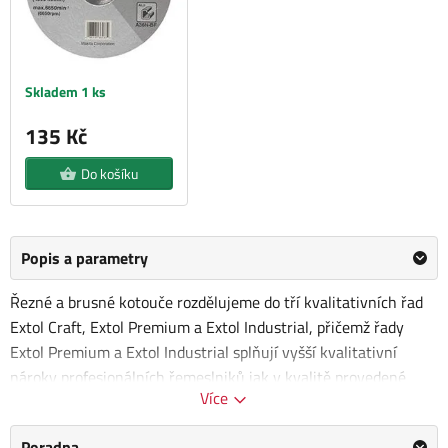
Skladem 1 ks
135 Kč
Do košíku
Popis a parametry
Řezné a brusné kotouče rozdělujeme do tří kvalitativních řad
Extol Craft, Extol Premium a Extol Industrial, přičemž řady
Extol Premium a Extol Industrial splňují vyšší kvalitativní
nároky profesionálních řemeslniků jak v kvalitě provedené
Více
práce, tak i svojí prodlouženou životností. Řezné kotouče Extol
se vyznačují širokým spektrem použití. V naší nabídce jsou
Poradna