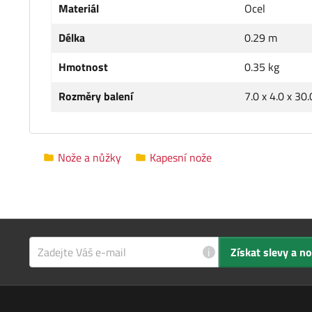
Materiál
Ocel
Délka
0.29 m
Hmotnost
0.35 kg
Rozměry balení
7.0 x 4.0 x 30
Nože a nůžky
Kapesní nože
i
Získat slevy a n