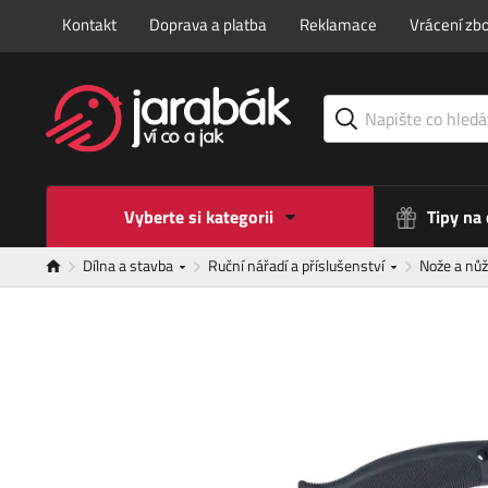
Kontakt
Doprava a platba
Reklamace
Vrácení zbo
Vyberte si kategorii
Tipy na
Dílna a stavba
Ruční nářadí a příslušenství
Nože a nů