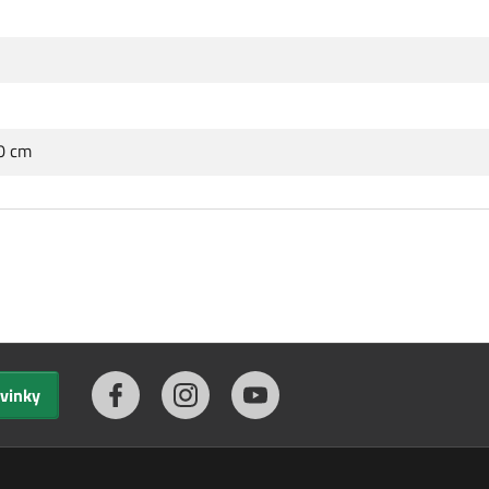
.0 cm
ovinky