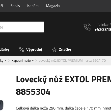
ží
Servis
Kariéra
Magazín
Infolinka
(
+420 313
 dárky
Výprodej
Značky
žky
Kapesní nože
Lovecký nůž EXTOL PREMIUM nerez 290/170 
Lovecký nůž EXTOL PR
8855304
Celková délka nože 290 mm, délka čepele 170 mm, hmo