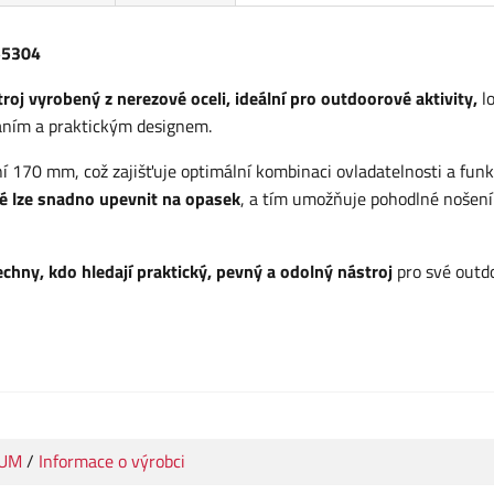
55304
stroj vyrobený z nerezové oceli, ideální pro outdoorové aktivity,
lo
áním a praktickým designem.
í 170 mm, což zajišťuje optimální kombinaci ovladatelnosti a funk
ré lze snadno upevnit na opasek
, a tím umožňuje pohodlné nošení
hny, kdo hledají praktický, pevný a odolný nástroj
pro své outd
IUM
/
Informace o výrobci