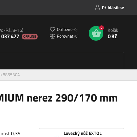
Přihlásit se
0
Oblíbené
(
0
)
Po-Pá: 8-16)
Košík
 037 477
0 Kč
Porovnat
(
0
)
OFFLINE
mm 8855304
EMIUM nerez 290/170 mm
tnost 0,35
Lovecký nůž EXTOL