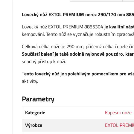
Lovecký nůž EXTOL PREMIUM nerez 290/170 mm 88
Lovecký nůž EXTOL PREMIUM 8855304
je kvalitní ná
kempování. Tento nůž se vyznačuje robustním zpracov
Celková délka nože je 290 mm, přičemž délka čepele čin
Součástí balení je také odolné nylonové pouzdro, kte
snadný přístup k noži.
T
ento lovecký nůž je spolehlivým pomocníkem pro všec
aktivity.
Parametry
Kategorie
Kapesní nože
Výrobce
EXTOL PREM