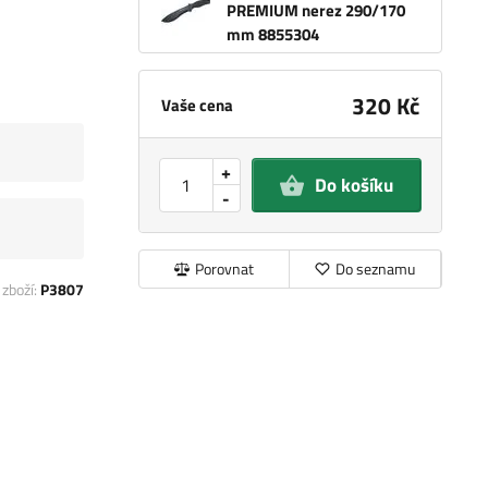
PREMIUM nerez 290/170
mm 8855304
320 Kč
Vaše cena
+
Do košíku
-
Porovnat
Do seznamu
 zboží:
P3807