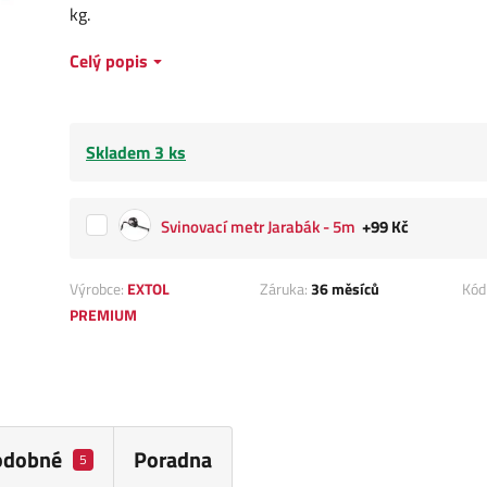
kg.
Celý popis
Skladem 3 ks
Svinovací metr Jarabák - 5m
+99 Kč
Výrobce:
EXTOL
Záruka:
36 měsíců
Kód
PREMIUM
odobné
Poradna
5