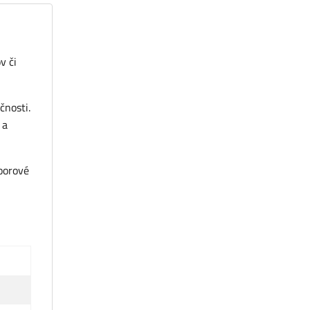
v či
čnosti.
 a
oorové