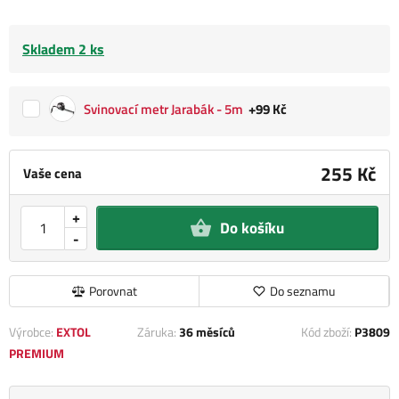
Skladem 2 ks
Svinovací metr Jarabák - 5m
+99 Kč
255 Kč
Vaše cena
+
Do košíku
-
Porovnat
Do seznamu
Výrobce:
EXTOL
Záruka:
36 měsíců
Kód zboží:
P3809
PREMIUM