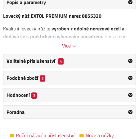
Popis a parametry
Lovecký nůž EXTOL PREMIUM nerez 8855320
Kvalitní lovecký nůž je
vyroben z odolné nerezové oceli a
dodává se s praktickým nylonovým pouzdrem.
Pouzdro je
speciálně
vyztuženo nýty, které efektivně chrání švy před
Více
proříznutím
, čímž se výrazně prodlužuje jeho životnost.
Volitelné příslušenství
4
Nůž se vyznačuje celkovou délkou 270 milimetrů, z čehož 145
milimetrů připadá na čepel.
Podobné zboží
3
Součástí balení je praktické nylonové pouzdro vybavené
poutkem pro snadné připevnění na opasek
, což zajišťuje
Hodnocení
3
pohodlné nošení a okamžitou dostupnost nože při loveckých
aktivitách.
Poradna
Kategorie
Kapesní nože
Ruční nářadí a příslušenství
Nože a nůžky
Výrobce
EXTOL PREMIUM
/
Informace o výrobci