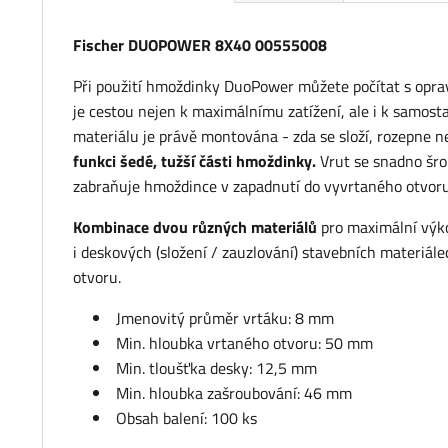
Fischer DUOPOWER 8X40 00555008
Při použití hmoždinky DuoPower můžete počítat s opra
je cestou nejen k maximálnímu zatížení, ale i k samos
materiálu je právě montována - zda se složí, rozepne n
funkci šedé, tužší části hmoždinky.
Vrut se snadno šrou
zabraňuje hmoždince v zapadnutí do vyvrtaného otvoru
Kombinace dvou různých materiálů
pro maximální výko
i deskových (složení / zauzlování) stavebních materiá
otvoru.
Jmenovitý průměr vrtáku: 8 mm
Min. hloubka vrtaného otvoru: 50 mm
Min. tloušťka desky: 12,5 mm
Min. hloubka zašroubování: 46 mm
Obsah balení: 100 ks