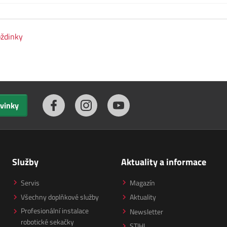
ždinky
ovinky
Služby
Aktuality a informace
Servis
Magazín
Všechny doplňkové služby
Aktuality
Profesionální instalace
Newsletter
robotické sekačky
STIHL