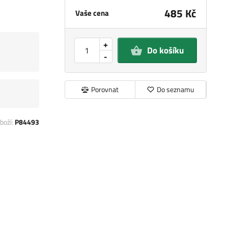
485 Kč
Vaše cena
+
Do košíku
-
Porovnat
Do seznamu
boží:
P84493