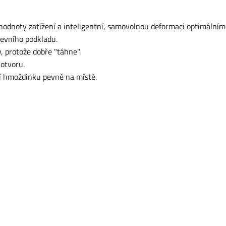
hodnoty zatížení a inteligentní, samovolnou deformaci optimálním
tevního podkladu.
 protože dobře "táhne".
otvoru.
ží hmoždinku pevně na místě.