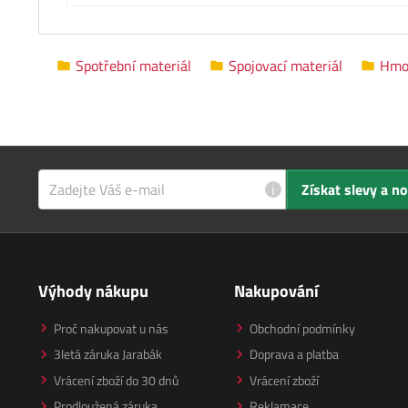
Spotřební materiál
Spojovací materiál
Hmo
i
Získat slevy a n
Výhody nákupu
Nakupování
Proč nakupovat u nás
Obchodní podmínky
3letá záruka Jarabák
Doprava a platba
Vrácení zboží do 30 dnů
Vrácení zboží
Prodloužená záruka
Reklamace