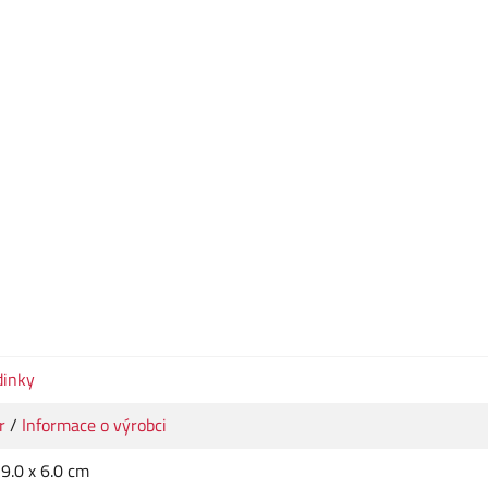
inky
r
/
Informace o výrobci
 9.0 x 6.0 cm