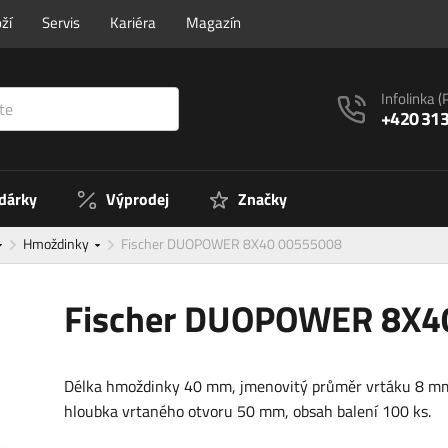
ží
Servis
Kariéra
Magazín
Infolinka
(
+420 313
 dárky
Výprodej
Značky
Hmoždinky
Fischer DUOPOWER 8X40 00555008
Fischer DUOPOWER 8X4
Délka hmoždinky 40 mm, jmenovitý průměr vrtáku 8 mm
hloubka vrtaného otvoru 50 mm, obsah balení 100 ks.