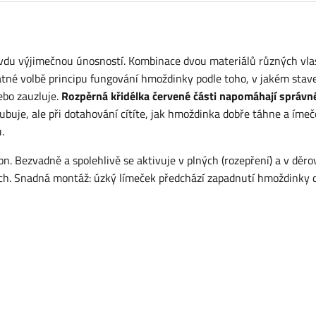
vdu výjimečnou únosností. Kombinace dvou materiálů různých vla
tatné volbě principu fungování hmoždinky podle toho, v jakém sta
ebo zauzluje.
Rozpěrná křidélka červené části napomáhají správn
buje, ale při dotahování cítíte, jak hmoždinka dobře táhne a íme
.
n. Bezvadně a spolehlivě se aktivuje v plných (rozepření) a v děr
lech. Snadná montáž: úzký límeček předchází zapadnutí hmoždinky 