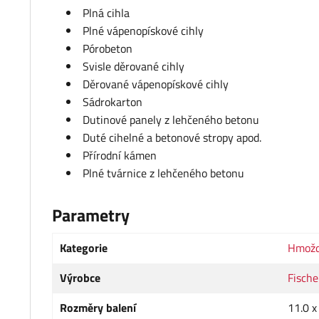
Plná cihla
Plné vápenopískové cihly
Pórobeton
Svisle děrované cihly
Děrované vápenopískové cihly
Sádrokarton
Dutinové panely z lehčeného betonu
Duté cihelné a betonové stropy apod.
Přírodní kámen
Plné tvárnice z lehčeného betonu
Parametry
Kategorie
Hmožd
Výrobce
Fische
Rozměry balení
11.0 x