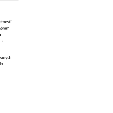
stností
vebním
é
ček
ovaných
do