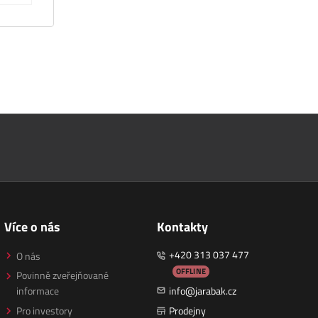
Více o nás
Kontakty
+420 313 037 477
O nás
OFFLINE
Povinně zveřejňované
informace
info@jarabak.cz
Pro investory
Prodejny