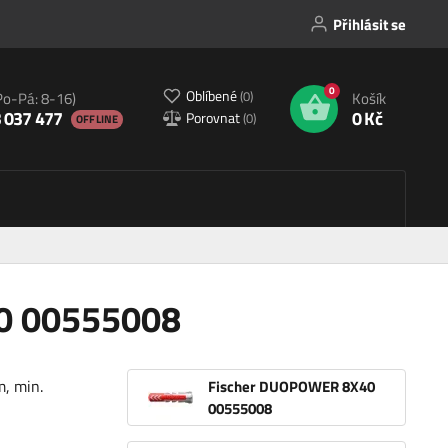
Přihlásit se
0
Oblíbené
(
0
)
Po-Pá: 8-16)
Košík
 037 477
0 Kč
Porovnat
(
0
)
OFFLINE
0 00555008
, min.
Fischer DUOPOWER 8X40
00555008