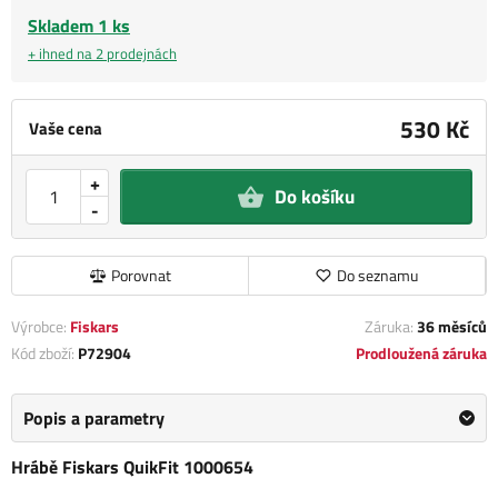
Skladem 1 ks
+ ihned na 2 prodejnách
530 Kč
Vaše cena
+
Do košíku
-
Porovnat
Do seznamu
Výrobce:
Fiskars
Záruka:
36 měsíců
Kód zboží:
P72904
Prodloužená záruka
Popis a parametry
Hrábě Fiskars QuikFit 1000654