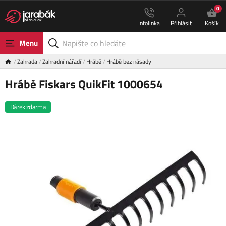
0
Infolinka
Přihlásit
Košík
Menu
Zahrada
Zahradní nářadí
Hrábě
Hrábě bez násady
Hrábě Fiskars QuikFit 1000654
Dárek zdarma