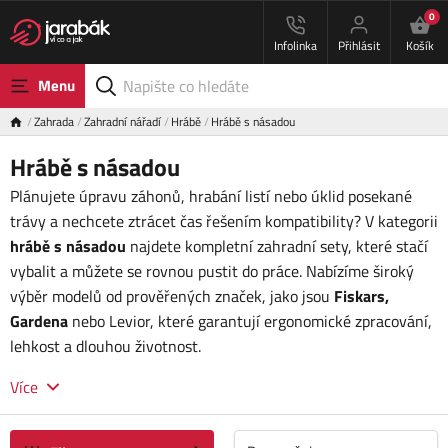
0
Infolinka
Přihlásit
Košík
Menu
Zahrada
Zahradní nářadí
Hrábě
Hrábě s násadou
Hrábě s násadou
Plánujete úpravu záhonů, hrabání listí nebo úklid posekané
trávy a nechcete ztrácet čas řešením kompatibility? V kategorii
hrábě s násadou
najdete kompletní zahradní sety, které stačí
vybalit a můžete se rovnou pustit do práce. Nabízíme široký
výběr modelů od prověřených značek, jako jsou
Fiskars,
Gardena
nebo Levior, které garantují ergonomické zpracování,
lehkost a dlouhou životnost.
Více