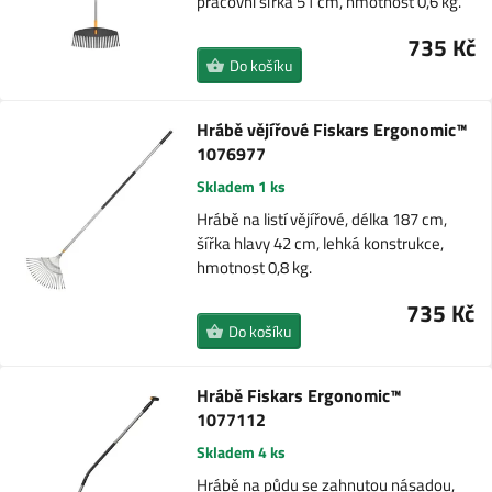
pracovní šířka 51 cm, hmotnost 0,6 kg.
735 Kč
Do košíku
Hrábě vějířové Fiskars Ergonomic™
1076977
Skladem 1 ks
Hrábě na listí vějířové, délka 187 cm,
šířka hlavy 42 cm, lehká konstrukce,
hmotnost 0,8 kg.
735 Kč
Do košíku
Hrábě Fiskars Ergonomic™
1077112
Skladem 4 ks
Hrábě na půdu se zahnutou násadou,