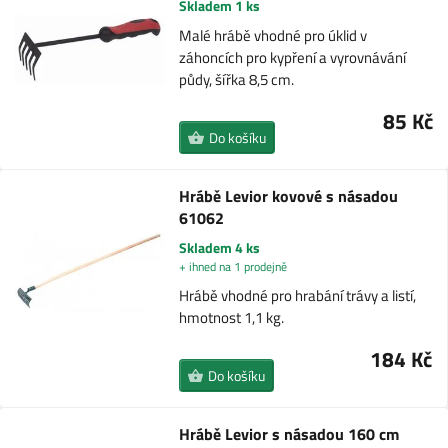
Skladem 1 ks
Malé hrábě vhodné pro úklid v
záhoncích pro kypření a vyrovnávání
půdy, šířka 8,5 cm.
85 Kč
Do košíku
Hrábě Levior kovové s násadou
61062
Skladem 4 ks
+ ihned na 1 prodejně
Hrábě vhodné pro hrabání trávy a listí,
hmotnost 1,1 kg.
184 Kč
Do košíku
Hrábě Levior s násadou 160 cm