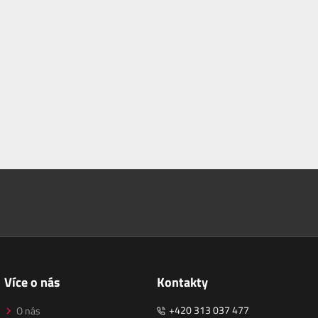
Více o nás
Kontakty
+420 313 037 477
O nás