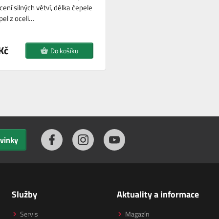
cení silných větví, délka čepele
pel z oceli…
Kč
Do košíku
ovinky
Služby
Aktuality a informace
Servis
Magazín