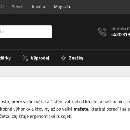
ží
Servis
Kariéra
Magazín
Infolinka
(
+420 313
 dárky
Výprodej
Značky
stu, prořezávání větví a čištění zahrad od křovin. V naší nabídce 
drobné výhonky a křoviny až po velké
mačety
, které si poradí i se
četou zajišťuje ergonomická rukojeť.