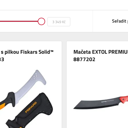
Seřadit 
s pilkou Fiskars Solid™
Mačeta EXTOL PREMI
33
8877202