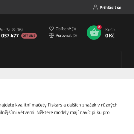
Přihlásit se
0
Oblíbené
(
0
)
Po-Pá: 8-16)
Košík
 037 477
0 Kč
Porovnat
(
0
)
OFFLINE
najdete kvalitní mačety Fiskars a dalších značek v různých
 silnějšími větvemi. Některé modely mají navíc pilku pro