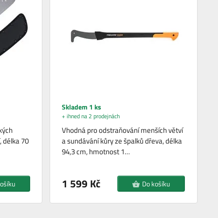
Skladem 1 ks
+ ihned na 2 prodejnách
kých
Vhodná pro odstraňování menších větví
í, délka 70
a sundávání kůry ze špalků dřeva, délka
94,3 cm, hmotnost 1…
1 599 Kč
ošíku
Do košíku