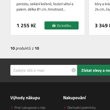
porostu, sekání kořenů, řezání větví a
kůry a krá
palem, délka 81 cm, hmotnost…
24 cm, če
1 255 Kč
3 349 
Do košíku
10
produktů z
10
i
Získat slevy a n
Výhody nákupu
Nakupování
Proč nakupovat u nás
Obchodní podmínky