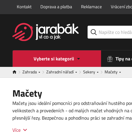
Kontakt
Doprava a platba
Reklamace
Vrácení zbo
Vyberte si kategorii
Tipy na
Zahrada
Zahradní nářadí
Sekery
Mačety
Mačety
Mačety jsou ideální pomocníci pro odstraňování hustého poro
velikostech a provedeních - od malých mačet vhodných na 
přesnější řezy. Bezpečnou a pohodlnou práci se zahradní ma
Více