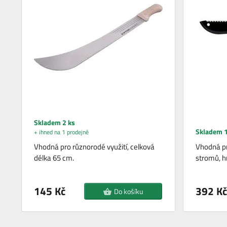
Skladem 2 ks
Skladem 1
+ ihned na 1 prodejně
Vhodná pro různorodé využití, celková
Vhodná pr
délka 65 cm.
stromů, h
145 Kč
392 Kč
Do košíku