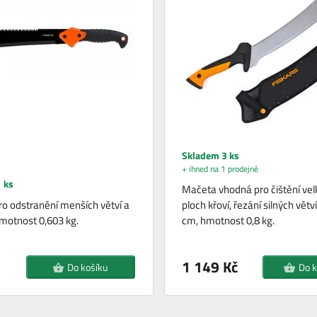
Skladem 3 ks
+ ihned na 1 prodejně
 ks
Mačeta vhodná pro čištění vel
o odstranění menších větví a
ploch křoví, řezání silných větv
motnost 0,603 kg.
cm, hmotnost 0,8 kg.
1 149 Kč
Do košíku
Do k