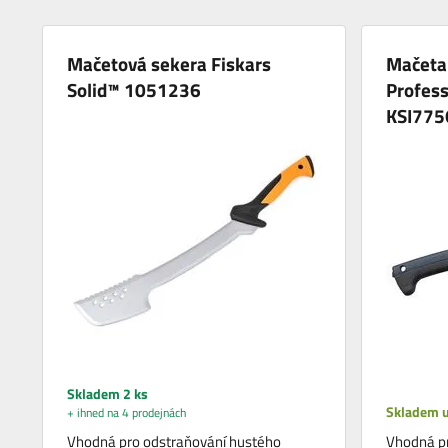
Mačetová sekera Fiskars
Mačeta
Solid™ 1051236
Profess
KSI775
Skladem 2 ks
Skladem u
+ ihned na 4 prodejnách
Vhodná pro odstraňování hustého
Vhodná pr