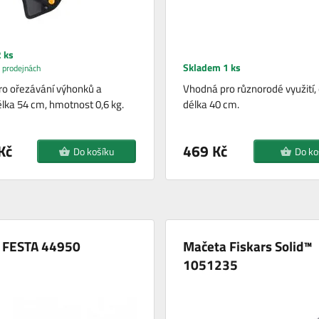
 ks
Skladem 1 ks
 prodejnách
o ořezávání výhonků a
Vhodná pro různorodé využití,
élka 54 cm, hmotnost 0,6 kg.
délka 40 cm.
Kč
469 Kč
Do košíku
Do ko
 FESTA 44950
Mačeta Fiskars Solid™
1051235