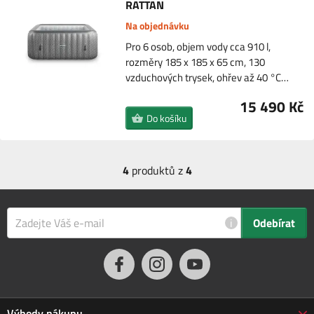
RATTAN
Na objednávku
Pro 6 osob, objem vody cca 910 l,
rozměry 185 x 185 x 65 cm, 130
vzduchových trysek, ohřev až 40 °C…
15 490 Kč
Do košíku
4
produktů z
4
i
Odebírat
Výhody nákupu