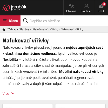
0
Infolinka
Přihlásit
Košík
Menu
Zahrada
Bazény a příslušenství
Vířivky
Nafukovací vířivky
Nafukovací vířivky
Nafukovací vířivky představují jednu z
nejdostupnějších cest
k vlastnímu domácímu wellness
. Jejich velkou výhodou je
flexibilita
– v létě si můžete užívat bublinkovou koupel na
zahradě či terase a díky snadné manipulaci je lze při vhodných
podmínkách využívat i v interiéru.
Mobilní nafukovací vířivky
přinášejí příjemný pocit uvolnění, pomáhají regenerovat
namáhané svaly a dopřejí vám odpočinek po náročném dni.
Více