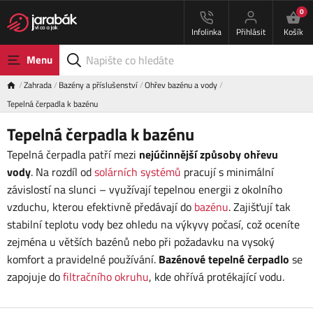
0
Infolinka
Přihlásit
Košík
Menu
Zahrada
Bazény a příslušenství
Ohřev bazénu a vody
Tepelná čerpadla k bazénu
Tepelná čerpadla k bazénu
Tepelná čerpadla patří mezi
nejúčinnější způsoby ohřevu
vody
. Na rozdíl od
solárních systémů
pracují s minimální
závislostí na slunci – využívají tepelnou energii z okolního
vzduchu, kterou efektivně předávají do
bazénu
. Zajišťují tak
stabilní teplotu vody bez ohledu na výkyvy počasí, což oceníte
zejména u větších bazénů nebo při požadavku na vysoký
komfort a pravidelné používání.
Bazénové tepelné čerpadlo
se
zapojuje do
filtračního okruhu
, kde ohřívá protékající vodu.