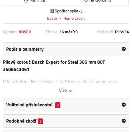
Porovnat
Do seznamu
Spočítat splátky
Essox
・
Home Credit
Výrobce:
BOSCH
Záruka:
36 měsíců
Kód zboží:
P95534
Popis a parametry
Pilový kotouč Bosch Expert for Steel 305 mm 80T
2608643061
Pilový kotouč Bosch Expert for Steel je ideální volbou pro
každého, kdo potřebuje řezat ocel Díky
mimořádné odolnosti
Více
vůči rázům
zvládne i náročné podmínky a dlouhodobou práci.
Volitelné příslušenství
2
Kotouč je vybaven
extra tvrdými zuby MicroteQ
, které Bosch
vyrábí z velmi odolných zrn ze slinutého karbidu – to zajišťuje
Podobné zboží
2
vysokou výkonnost a dlouhou životnost.
Ochranný povlak
ProteQtion
chrání pilový kotouč před korozí a zároveň snižuje