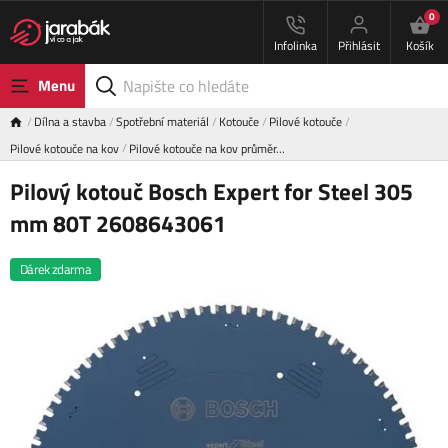
0
Infolinka
Přihlásit
Košík
Menu
Dílna a stavba
Spotřební materiál
Kotouče
Pilové kotouče
Pilové kotouče na kov
Pilové kotouče na kov průměr…
Pilový kotouč Bosch Expert for Steel 305
mm 80T 2608643061
Dárek zdarma