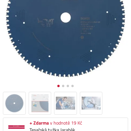
+ Zdarma
v hodnotě 19 Kč
Tesařská tužka Jarabák