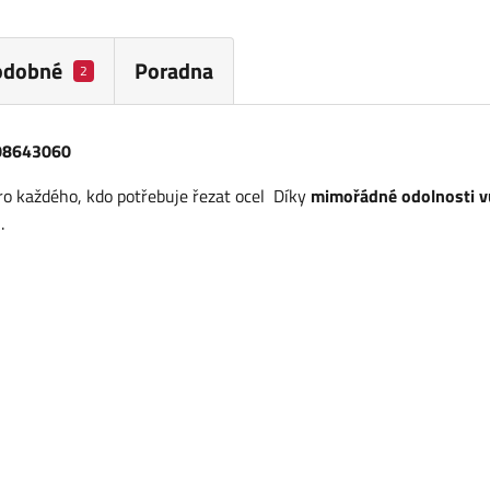
odobné
Poradna
2
608643060
pro každého, kdo potřebuje řezat ocel Díky
mimořádné odolnosti v
.