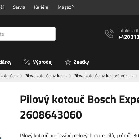
ží
Servis
Kariéra
Magazín
Infolinka
(
+420 313
 dárky
Výprodej
Značky
é kotouče
Pilové kotouče na kov
Pilové kotouče na kov průměr…
Pilový kotouč Bosch Exp
2608643060
Pilový kotouč pro řezání ocelových materiálů, průměr 