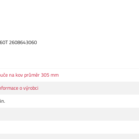
mm 60T 2608643060
touče na kov průměr 305 mm
nformace o výrobci
in.