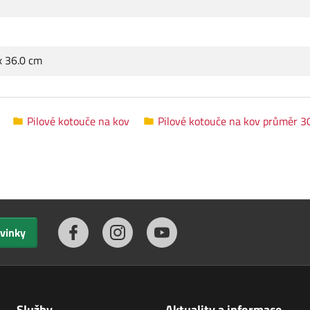
 x 36.0 cm
Pilové kotouče na kov
Pilové kotouče na kov průměr 
ovinky
Služby
Aktuality a informace