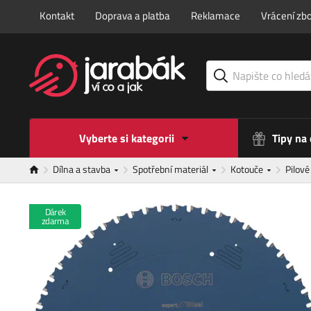
Kontakt
Doprava a platba
Reklamace
Vrácení zbo
Vyberte si kategorii
Tipy na
Dílna a stavba
Spotřební materiál
Kotouče
Pilov
Dárek
zdarma