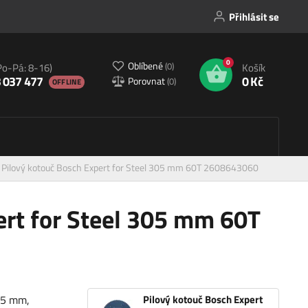
Přihlásit se
0
Oblíbené
(
0
)
Po-Pá: 8-16)
Košík
 037 477
0 Kč
Porovnat
(
0
)
OFFLINE
Pilový kotouč Bosch Expert for Steel 305 mm 60T 2608643060
ert for Steel 305 mm 60T
305 mm,
Pilový kotouč Bosch Expert