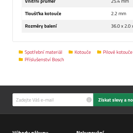
Vnitřní průměr
25.4 mm
Tloušťka kotouče
2.2 mm
Rozměry balení
36.0 x 2.0
Spotřební materiál
Kotouče
Pilové kotouče
Příslušenství Bosch
i
Získat slevy a n
Výhody nákupu
Nakupování