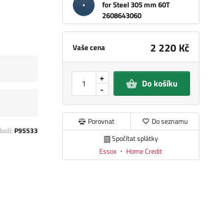
for Steel 305 mm 60T
2608643060
2 220 Kč
Vaše cena
+
Do košíku
-
Porovnat
Do seznamu
boží:
P95533
Spočítat splátky
Essox
・
Home Credit