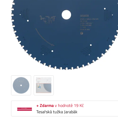
+ Zdarma
v hodnotě 19 Kč
Tesařská tužka Jarabák