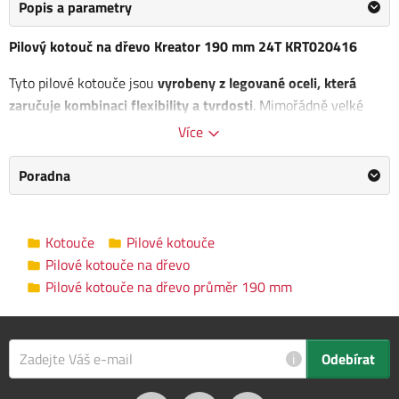
Popis a parametry
Pilový kotouč na dřevo Kreator 190 mm 24T KRT020416
Tyto pilové kotouče jsou
vyrobeny z legované oceli, která
zaručuje kombinaci flexibility a tvrdosti
. Mimořádně velké
kovové zuby zajišťují dlouhou životnost. Ideální pro řezání
Více
různých druhů měkkého a tvrdého dřeva.
Poradna
Rozměry kotouče: 190 x 30 x 2,2 mm
Vnitřní průměr kotouče: 30 mm
Počet zubů: 24
Kotouče
Pilové kotouče
Pilové kotouče na dřevo
Pilové kotouče na dřevo průměr 190
Kategorie
Pilové kotouče na dřevo průměr 190 mm
mm
Výrobce
Kreator
/
Informace o výrobci
i
Odebírat
Průměr kotouče
190 mm