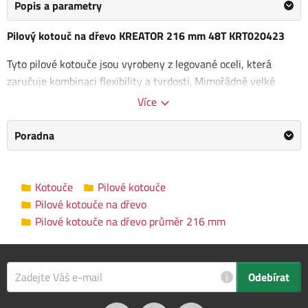
Popis a parametry
Pilový kotouč na dřevo KREATOR 216 mm 48T KRT020423
Tyto pilové kotouče jsou vyrobeny z legované oceli, která
zaručuje kombinaci flexibility a tvrdosti. Mimořádně velké
kovové zuby zajišťují dlouhou životnost. Ideální pro řezání
Více
různých druhů
měkkého a tvrdého dřeva.
Poradna
Rozměry kotouče: 216 x 2,2 x 30 mm
Vnitřní průměr kotouče: 30 mm
Počet zubů: 48
Kotouče
Pilové kotouče
Pilové kotouče na dřevo
Pilové kotouče na dřevo průměr 216
Kategorie
Pilové kotouče na dřevo průměr 216 mm
mm
Výrobce
Kreator
/
Informace o výrobci
i
Odebírat
Průměr kotouče
216 mm