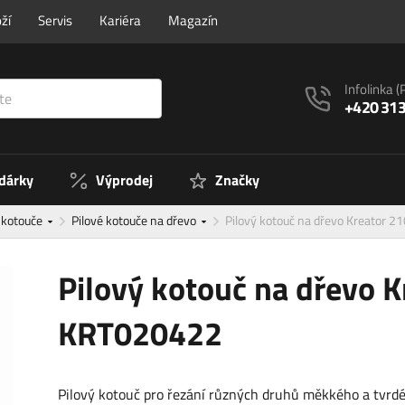
ží
Servis
Kariéra
Magazín
Infolinka
(
+420 313
 dárky
Výprodej
Značky
é kotouče
Pilové kotouče na dřevo
Pilový kotouč na dřevo Kreator 
Pilový kotouč na dřevo 
KRT020422
Pilový kotouč pro řezání různých druhů měkkého a tvrdé