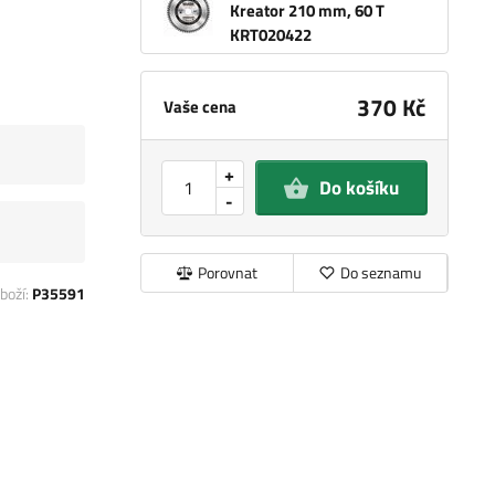
Kreator 210 mm, 60 T
KRT020422
370 Kč
Vaše cena
+
Do košíku
-
Porovnat
Do seznamu
boží:
P35591