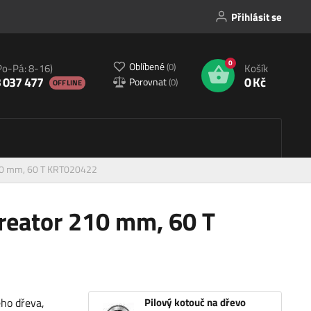
Přihlásit se
0
Oblíbené
(
0
)
Po-Pá: 8-16)
Košík
 037 477
0 Kč
Porovnat
(
0
)
OFFLINE
210 mm, 60 T KRT020422
Kreator 210 mm, 60 T
ho dřeva,
Pilový kotouč na dřevo