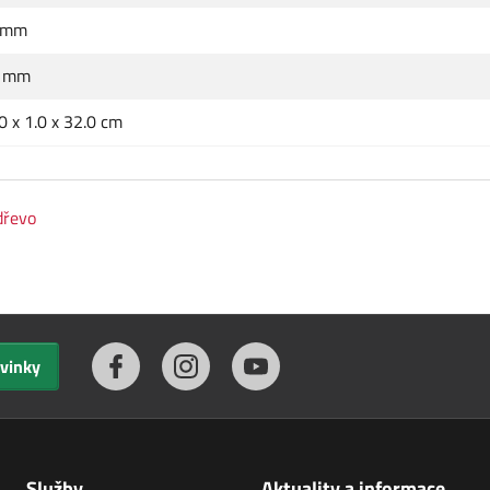
 mm
2 mm
0 x 1.0 x 32.0 cm
dřevo
ovinky
Služby
Aktuality a informace