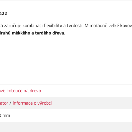
0422
rá zaručuje kombinaci flexibility a tvrdosti. Mimořádně velké kovo
 druhů měkkého a tvrdého dřeva
.
ové kotouče na dřevo
ator
/
Informace o výrobci
0 mm