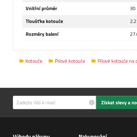
Vnitřní průměr
30
Tloušťka kotouče
2.
Rozměry balení
27.
Kotouče
Pilové kotouče
Pilové kotouče na 
i
Získat slevy a n
Výhody nákupu
Nakupování