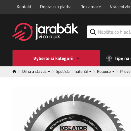
Kontakt
Doprava a platba
Reklamace
Vrácení zbo
Vyberte si kategorii
Tipy na
Dílna a stavba
Spotřební materiál
Kotouče
Pilov