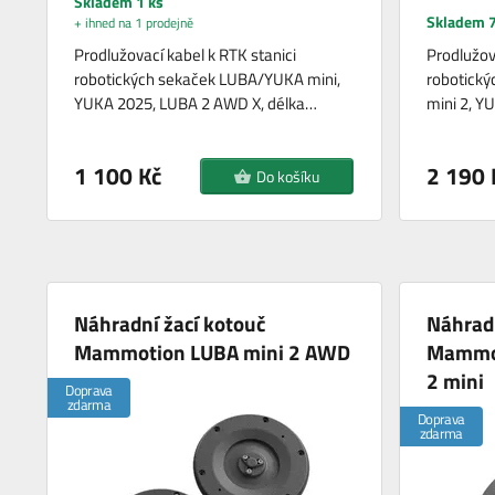
Skladem 1 ks
Skladem 7
+ ihned na 1 prodejně
Prodlužovací kabel k RTK stanici
Prodlužova
robotických sekaček LUBA/YUKA mini,
robotický
YUKA 2025, LUBA 2 AWD X, délka…
mini 2, Y
1 100 Kč
2 190 
Do košíku
Náhradní žací kotouč
Náhradn
Mammotion LUBA mini 2 AWD
Mammot
2 mini
Doprava
zdarma
Doprava
zdarma