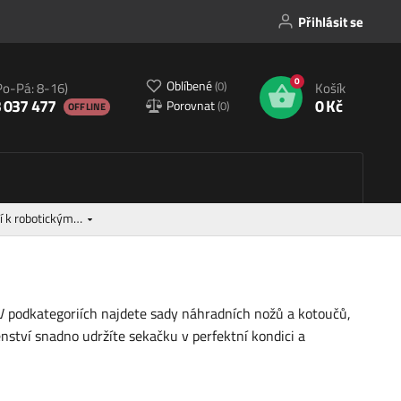
Přihlásit se
0
Oblíbené
(
0
)
Po-Pá: 8-16)
Košík
 037 477
0 Kč
Porovnat
(
0
)
OFFLINE
ví k robotickým…
 V podkategoriích najdete sady náhradních nožů a kotoučů,
enství snadno udržíte sekačku v perfektní kondici a