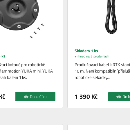
Skladem 1 ks
 ks
+ ihned na 3 prodejnách
žací kotouč pro robotické
Prodlužovací kabel k RTK stani
Mammotion YUKA mini, YUKA
10 m. Není kompatibilní přísluš
sah balení 1 ks.
robotické sekačky…
Kč
1 390 Kč
Do košíku
Do k