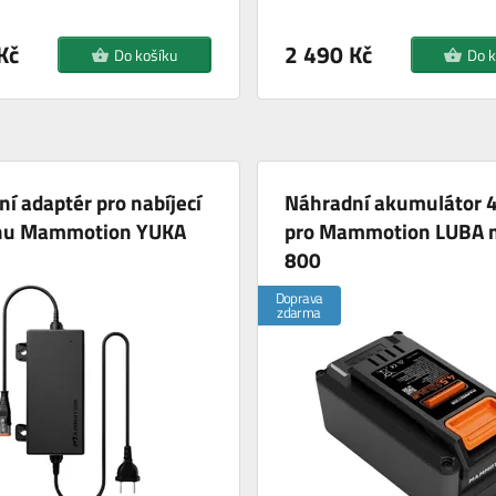
Kč
2 490 Kč
Do košíku
Do k
í adaptér pro nabíjecí
Náhradní akumulátor 4
nu Mammotion YUKA
pro Mammotion LUBA 
800
Doprava
zdarma