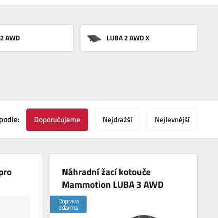
 2 AWD
LUBA 2 AWD X
podle:
Doporučujeme
Nejdražší
Nejlevnější
pro
Náhradní žací kotouče
Mammotion LUBA 3 AWD
Doprava
zdarma