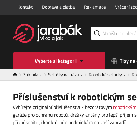
Kontakt
Doprava a platba
Reklamace
Vrácení zbo
Vyberte si kategorii
Tipy na
Zahrada
Sekačky na trávu
Robotické sekačky
Ro
Příslušenství k robotickým
Vybírejte originální příslušenství k bezdrátovým
robotický
garáže pro ochranu robotů, držáky antény pro lepší příjem sa
přizpůsobíte ji konkrétním podmínkám na vaší zahradě.