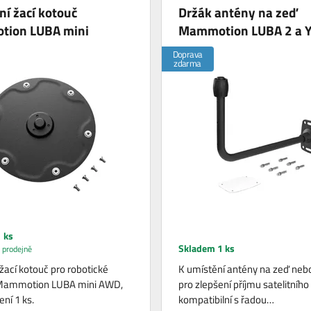
í žací kotouč
Držák antény na zeď
ion LUBA mini
Mammotion LUBA 2 a 
Doprava
zdarma
 ks
Skladem 1 ks
 prodejně
žací kotouč pro robotické
K umístění antény na zeď neb
Mammotion LUBA mini AWD,
pro zlepšení příjmu satelitního 
ní 1 ks.
kompatibilní s řadou…