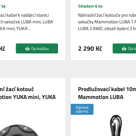
 ks
Skladem 6 ks
cí kabel k nabíjecí stanici
Náhradní žací kotouče pro rob
ch sekaček LUBA mini, LUBA
sekačky Mammotion LUBA 1 
UKA mini, YUKA…
LUBA 2 AWD, obsah balení 2 k
Kč
2 290 Kč
Do košíku
Do k
í žací kotouč
Prodlužovací kabel 10
ion YUKA mini, YUKA
Mammotion LUBA
Doprava
zdarma