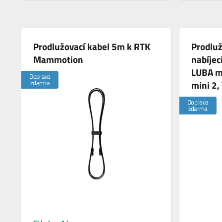
Prodlužovací kabel 5m k RTK
Prodluž
Mammotion
nabíje
LUBA m
Doprava
zdarma
mini 2,
Doprava
zdarma