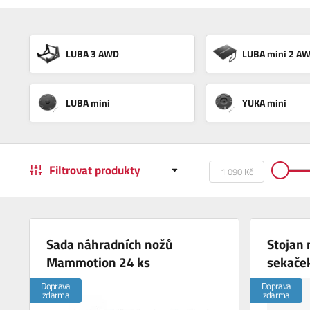
LUBA 3 AWD
LUBA mini 2 A
LUBA mini
YUKA mini
Filtrovat produkty
Sada náhradních nožů
Stojan 
Mammotion 24 ks
sekače
Doprava
Doprava
zdarma
zdarma