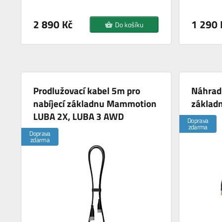
2 890 Kč
1 290 
Do košíku
Prodlužovací kabel 5m pro
Náhradn
nabíjecí základnu Mammotion
základ
LUBA 2X, LUBA 3 AWD
Doprava
zdarma
Doprava
zdarma