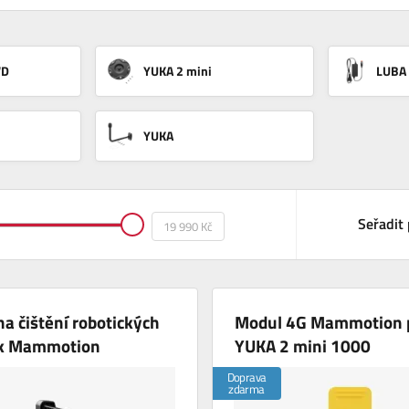
WD
YUKA 2 mini
LUBA
YUKA
Seřadit 
na čištění robotických
Modul 4G Mammotion 
k Mammotion
YUKA 2 mini 1000
Doprava
zdarma