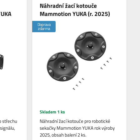
Náhradní žací kotouče
YUKA
Mammotion YUKA (r. 2025)
Doprava
zdarma
Skladem 1 ks
o střechu
Náhradní žací kotouče pro robotické
signálu,
sekačky Mammotion YUKA rok výroby
2025, obsah balení 2 ks.