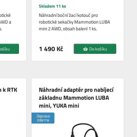
Skladem 11 ks
otické
Náhradní boční žací kotouč pro
AWD a
robotické sekačky Mammotion LUBA
s.
mini 2 AWD, obsah balení 1 ks.
1 490 Kč
ošíku
Do košíku
m k RTK
Náhradní adaptér pro nabíjecí
základnu Mammotion LUBA
mini, YUKA mini
Doprava
zdarma