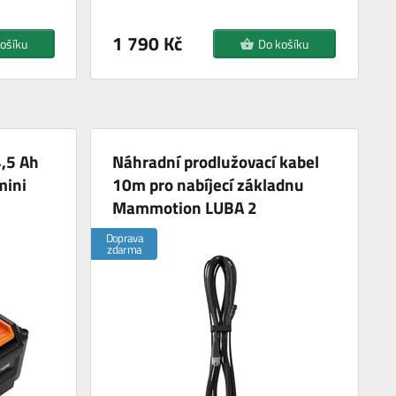
1 790 Kč
ošíku
Do košíku
,5 Ah
Náhradní prodlužovací kabel
mini
10m pro nabíjecí základnu
Mammotion LUBA 2
Doprava
zdarma