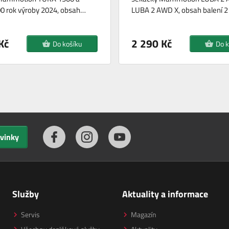
0 rok výroby 2024, obsah…
LUBA 2 AWD X, obsah balení 2 
Kč
2 290 Kč
Do košíku
Do k
ovinky
Služby
Aktuality a informace
Servis
Magazín