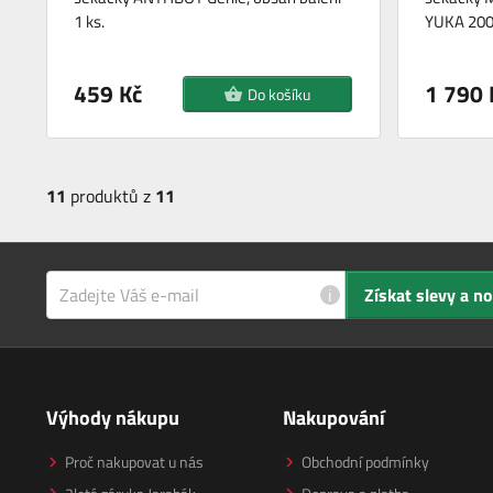
1 ks.
YUKA 200
459 Kč
1 790 
Do košíku
11
produktů z
11
i
Získat slevy a n
Výhody nákupu
Nakupování
Proč nakupovat u nás
Obchodní podmínky