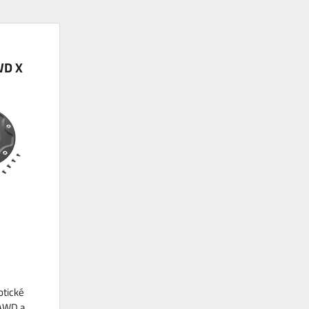
WD X
otické
AWD a