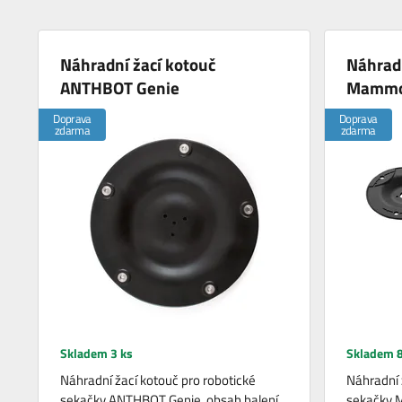
Náhradní žací kotouč
Náhradn
ANTHBOT Genie
Mammot
Doprava
Doprava
zdarma
zdarma
Skladem 3 ks
Skladem 8
Náhradní žací kotouč pro robotické
Náhradní 
sekačky ANTHBOT Genie, obsah balení
sekačky 