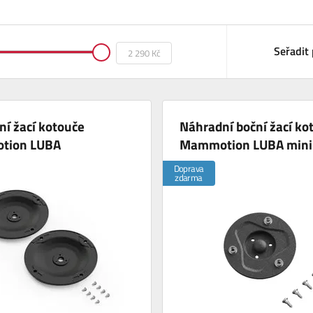
Seřadit 
í žací kotouče
Náhradní boční žací ko
tion LUBA
Mammotion LUBA mini
Doprava
zdarma