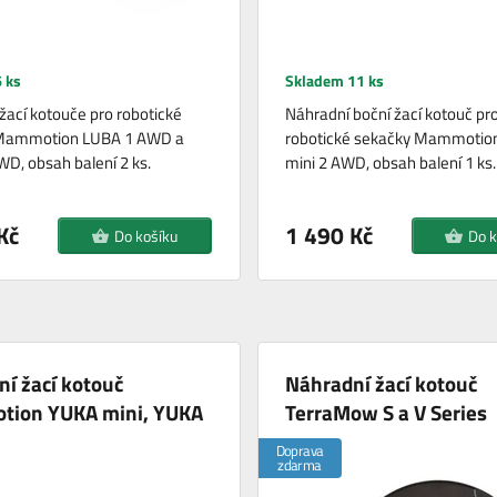
 ks
Skladem 11 ks
žací kotouče pro robotické
Náhradní boční žací kotouč pr
Mammotion LUBA 1 AWD a
robotické sekačky Mammotio
D, obsah balení 2 ks.
mini 2 AWD, obsah balení 1 ks.
Kč
1 490 Kč
Do košíku
Do k
í žací kotouč
Náhradní žací kotouč
ion YUKA mini, YUKA
TerraMow S a V Series
Doprava
zdarma