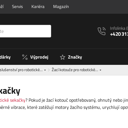
ží
Servis
Kariéra
Magazín
Infolinka
+420 31
 dárky
Výprodej
Značky
íslušenství pro robotické…
Žací kotouče pro robotické…
ekačky
tické sekačky
? Pokud je žací kotouč opotřebovaný, ohnutý nebo jin
 vibrace, které zatěžují motory žacího systému, urychlují opotře