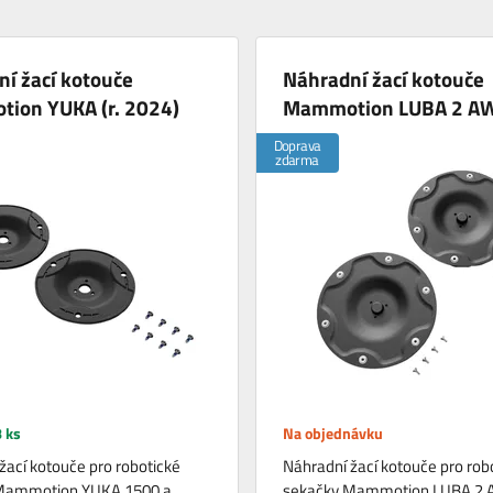
í žací kotouče
Náhradní žací kotouče
ion YUKA (r. 2024)
Mammotion LUBA 2 A
Doprava
zdarma
 ks
Na objednávku
žací kotouče pro robotické
Náhradní žací kotouče pro rob
Mammotion YUKA 1500 a
sekačky Mammotion LUBA 2 