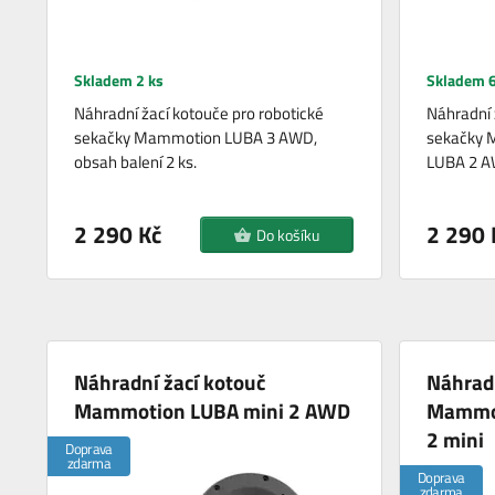
Skladem 2 ks
Skladem 6
Náhradní žací kotouče pro robotické
Náhradní 
sekačky Mammotion LUBA 3 AWD,
sekačky 
obsah balení 2 ks.
LUBA 2 AW
2 290 Kč
2 290 
Do košíku
Náhradní žací kotouč
Náhradn
Mammotion LUBA mini 2 AWD
Mammot
2 mini
Doprava
zdarma
Doprava
zdarma