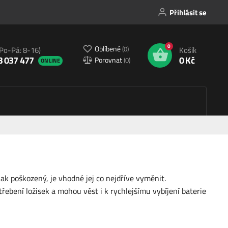
Přihlásit se
0
Oblíbené
(
0
)
(Po-Pá: 8-16)
Košík
3 037 477
0 Kč
Porovnat
(
0
)
ONLINE
ak poškozený, je vhodné jej co nejdříve vyměnit.
bení ložisek a mohou vést i k rychlejšímu vybíjení baterie