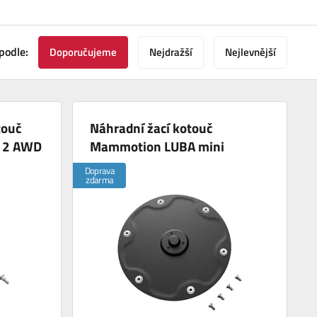
podle:
Doporučujeme
Nejdražší
Nejlevnější
touč
Náhradní žací kotouč
 2 AWD
Mammotion LUBA mini
Doprava
zdarma