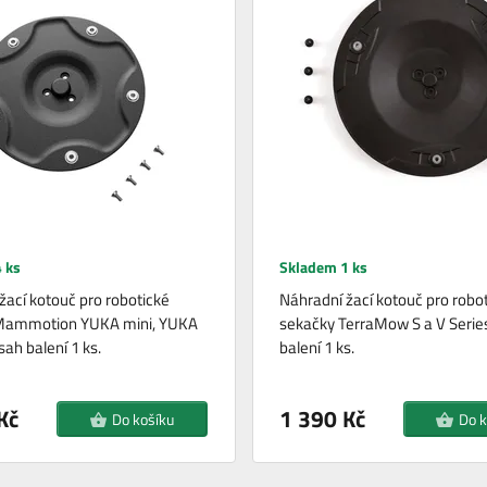
 ks
Skladem 1 ks
žací kotouč pro robotické
Náhradní žací kotouč pro robo
Mammotion YUKA mini, YUKA
sekačky TerraMow S a V Serie
sah balení 1 ks.
balení 1 ks.
Kč
1 390 Kč
Do košíku
Do k