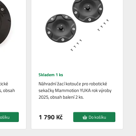
Skladem 1 ks
tické
Náhradní žací kotouče pro robotické
s, obsah
sekačky Mammotion YUKA rok výroby
2025, obsah balení 2 ks.
1 790 Kč
ošíku
Do košíku