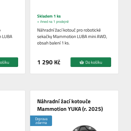
Skladem 1 ks
+ ihned na 1 prodejně
o
Náhradní žací kotouč pro robotické
n LUBA
sekačky Mammotion LUBA mini AWD,
obsah balení 1 ks.
1 290 Kč
ošíku
Do košíku
Náhradní žací kotouče
Mammotion YUKA (r. 2025)
Doprava
zdarma