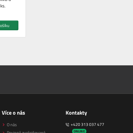
ks.
ošíku
Více o nás
Kontakty
+420 313 037 477
O nás
ONLINE
Povinně zveřejňované