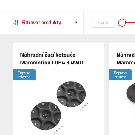
Filtrovat produkty
Náhradní žací kotouče
Náhradn
Mammotion LUBA 3 AWD
Mammo
Doprava
Doprava
zdarma
zdarma