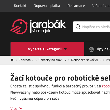
Kontakt
Doprava a platba
Reklamace
Vrácení zbo
Vyberte si kategorii
Tipy na
Zahrada
Sekačky na trávu
Robotické sekačky
Př
Žací kotouče pro robotické s
Chcete zajistit správnou funkci a bezpečný provoz Vaší
robo
Nevyvážený nebo poškozený kotouč může způsobovat nadměrné
kvůli vyššímu odporu při sečení.
Více