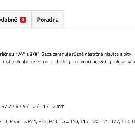
odobné
Poradna
3
 ráčnou 1/4" a 3/8"
. Sada zahrnuje různé nástrčné hlavice a bity
ost a dlouhou životnost. Ideální pro domácí použití i profesionální
 6 / 7 / 8 / 9 / 10 / 11 / 12 mm
, PH3, Pozidriv: PZ1, PZ2, PZ3, Torx: T10, T15, T20, T25, T27, T30, H