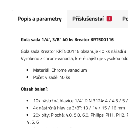
Popis a parametry
Příslušenství
P
1
Gola sada 1/4", 3/8" 40 ks Kreator KRT500116
Gola sada Kreator KRT500116 obsahuje 40 ks nářadí
s
Vyrobeno z chrom-vanadia, které zajišťuje vysokou odoln
Materiál: Chrome vanadium
Počet v sadě: 40 ks
Obsah balení:
10x nástrčná hlavice 1/4" DIN 3124: 4 / 4.5 / 5 /
4x nástrčná hlavice 3/8": 13 / 14 / 15 / 16 mm
20x bity: Ploché: 4.0, 5.0, 6.0, Philips: PH1, PH2
4 ,5, 6