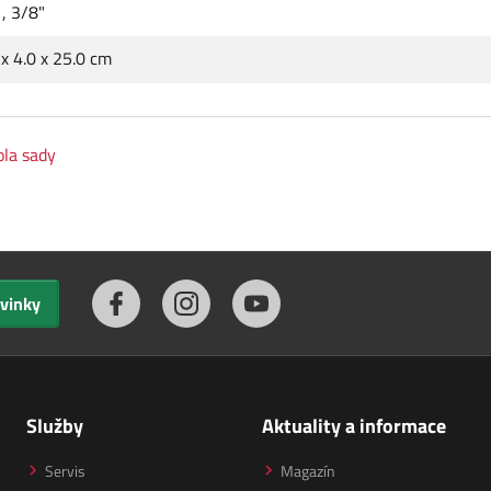
,
3/8"
 x 4.0 x 25.0 cm
ola sady
ovinky
Služby
Aktuality a informace
Servis
Magazín