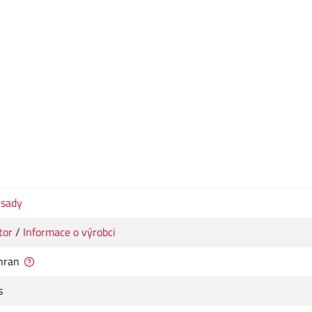
 sady
tor
/
Informace o výrobci
hran
s