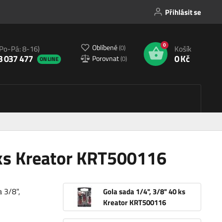
Přihlásit se
0
Oblíbené
(
0
)
(Po-Pá: 8-16)
Košík
3 037 477
0 Kč
Porovnat
(
0
)
ONLINE
 ks Kreator KRT500116
a 3/8",
Gola sada 1/4", 3/8" 40 ks
Kreator KRT500116