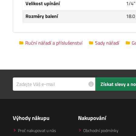
Velikost upínání
1/4"
Rozměry balení
18.0
Ruční nářadí a příslušenství
Sady nářadí
G
i
Získat slevy a n
Výhody nákupu
Nakupování
Proč nakupovat u nás
Obchodní podmínky