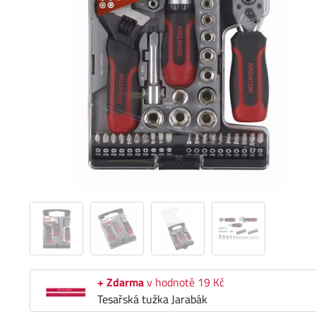
+ Zdarma
v hodnotě 19 Kč
Tesařská tužka Jarabák