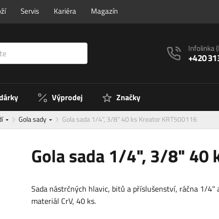
ží
Servis
Kariéra
Magazín
Infolinka
+420 31
 dárky
Výprodej
Značky
dí
Gola sady
Gola sada 1/4", 3/8" 40 ks Kreator KRT500116
Gola sada 1/4", 3/8" 40
Sada nástrčných hlavic, bitů a příslušenství, ráčna 1/4" 
materiál CrV, 40 ks.