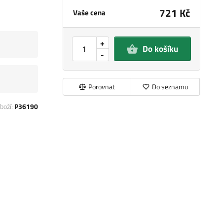
721 Kč
Vaše cena
+
Do košíku
-
Porovnat
Do seznamu
boží:
P36190