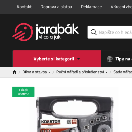
Kontakt
Doprava a platba
Reklamace
Vrácení zbo
Vyberte si kategorii
Tipy na
Dílna a stavba
Ruční nářadí a příslušenství
Sady nářa
Dárek
zdarma