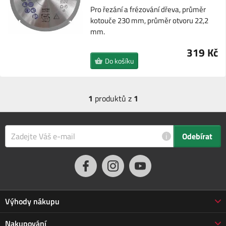
Pro řezání a frézování dřeva, průměr
kotouče 230 mm, průměr otvoru 22,2
mm.
319 Kč
Do košíku
1
produktů z
1
i
Odebírat
Výhody nákupu
Proč nakupovat u nás
Nakupování