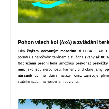
Pohon všech kol (4x4) a zvládání ter
Díky
čtyřem výkonným motorům
si LUBA 2 AWD 
poradí i s náročným terénem a zvládne
svahy až 80 %
Odpružená přední kola
umožňují
překonat překážky
mm
, jako jsou nerovnosti, kameny či drobné jámy.
Sp
nárazník
účinně tlumí nárazy, čímž zajišťuje plyn
stabilní jízdu i na nerovném povrchu.