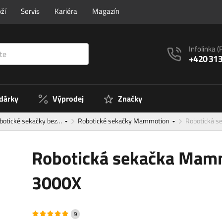
ží
Servis
Kariéra
Magazín
Infolinka
(
+420 313
 dárky
Výprodej
Značky
botické sekačky bez…
Robotické sekačky Mammotion
Robotická 
Robotická sekačka Mam
3000X
9