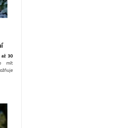
í
 až 30
e mít
možňuje