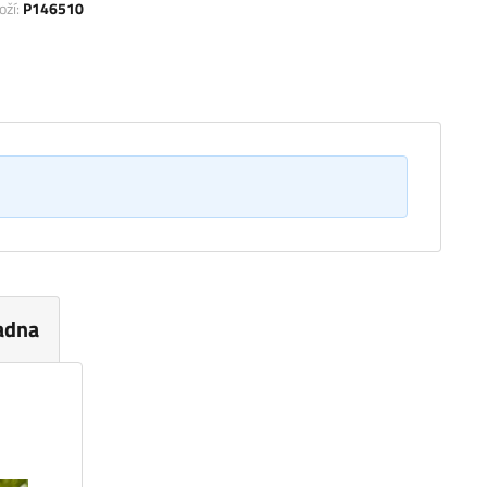
oží:
P146510
adna