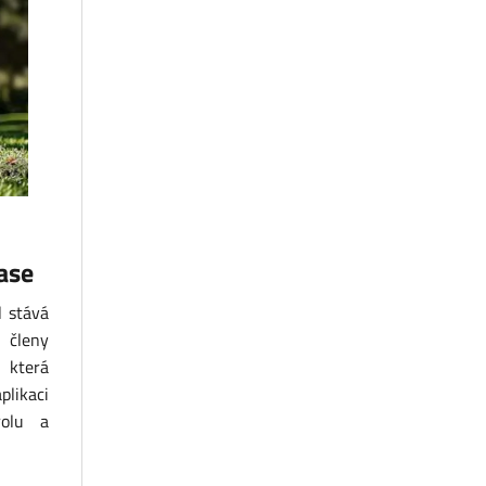
ase
l stává
 členy
, která
likaci
rolu a