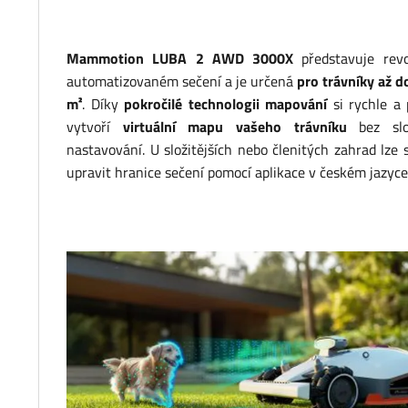
Mammotion LUBA 2 AWD 3000X
představuje revo
automatizovaném sečení a je určená
pro trávníky až
do
m²
. Díky
pokročilé technologii mapování
si rychle a 
vytvoří
virtuální mapu vašeho trávníku
bez slo
nastavování. U složitějších nebo členitých zahrad lze
upravit hranice sečení pomocí aplikace v českém jazyce