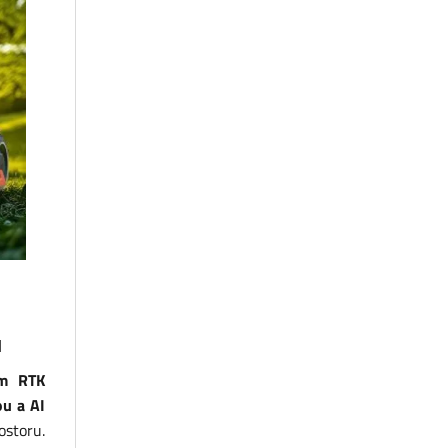
u
ým RTK
u a AI
ostoru.