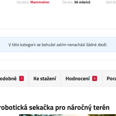
Výrobce:
Mammotion
Záruka:
36 měsíců
Kód zb
V této kategorii se bohužel zatím nenachází žádné zboží.
odobné
Ke stažení
Hodnocení
Por
1
9
botická sekačka pro náročný terén