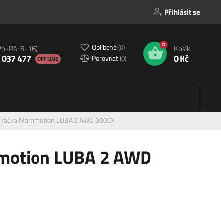
Přihlásit se
0
Oblíbené
(
0
)
Po-Pá: 8-16)
Košík
 037 477
0 Kč
Porovnat
(
0
)
OFFLINE
sekačka Mammotion LUBA 2 AWD 3000X
motion LUBA 2 AWD