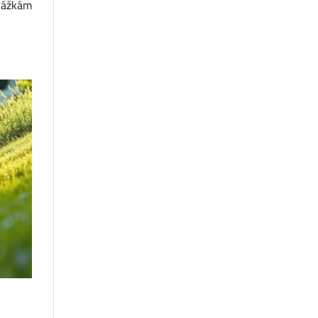
ekážkám