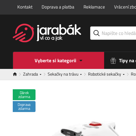
Kontakt
Doprava a platba
Reklamace
Vrácení zbo
Vyberte si kategorii
Tipy na
Zahrada
Sekačky na trávu
Robotické sekačky
Ro
Dárek
zdarma
Doprava
zdarma