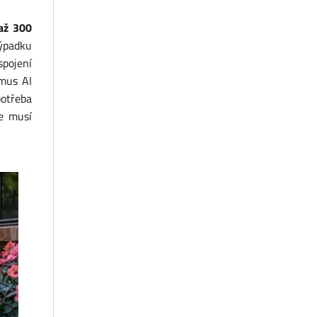
až 300
výpadku
spojení
tmus AI
potřeba
e musí