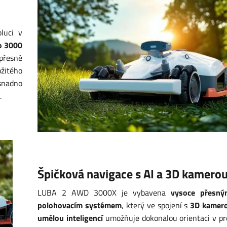
luci v
 3000
přesně
žitého
 snadno
.
Špičková navigace s AI a 3D kamero
LUBA 2 AWD 3000X je vybavena
vysoce přesn
polohovacím systémem
, který ve spojení s
3D kamero
umělou inteligencí
umožňuje dokonalou orientaci v pr