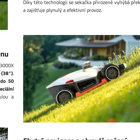
Díky této technologii se sekačka přirozeně vyhýbá př
a zajišťuje plynulý a efektivní provoz.
énu
3000X
 (38°)
.
 do 50
eciální
ulou a