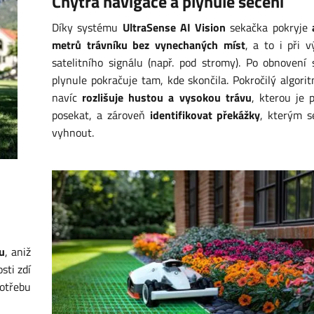
Chytrá navigace a plynulé sečení
Díky systému
UltraSense AI Vision
sekačka pokryje
metrů trávníku bez vynechaných míst
, a to i při 
satelitního signálu (např. pod stromy). Po obnovení 
plynule pokračuje tam, kde skončila. Pokročilý algori
navíc
rozlišuje hustou a vysokou trávu
, kterou je 
posekat, a zároveň
identifikovat překážky
, kterým s
vyhnout.
u
, aniž
sti zdí
potřebu