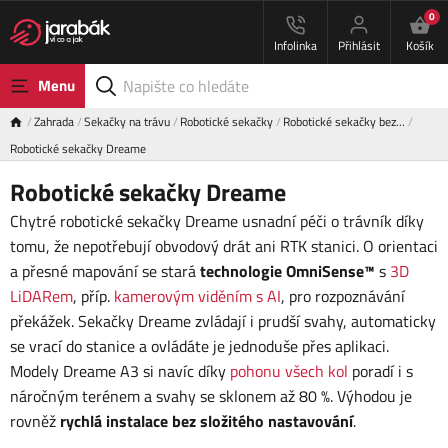
0
Infolinka
Přihlásit
Košík
Menu
Zahrada
Sekačky na trávu
Robotické sekačky
Robotické sekačky bez…
Robotické sekačky Dreame
Robotické sekačky Dreame
Chytré robotické sekačky Dreame usnadní péči o trávník díky
tomu, že nepotřebují obvodový drát ani RTK stanici. O orientaci
a přesné mapování se stará
technologie OmniSense™
s
3D
LiDARem
, příp.
kamerovým viděním s AI
, pro rozpoznávání
překážek. Sekačky Dreame zvládají i prudší svahy, automaticky
se vrací do stanice a ovládáte je jednoduše přes aplikaci.
Modely Dreame A3 si navíc díky
pohonu všech kol
poradí i s
náročným terénem a svahy se sklonem až 80 %. Výhodou je
rovněž
rychlá instalace bez složitého nastavování
.