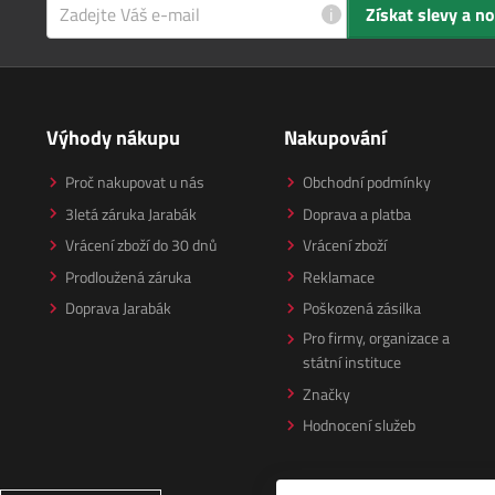
i
Získat slevy a n
Výhody nákupu
Nakupování
Proč nakupovat u nás
Obchodní podmínky
3letá záruka Jarabák
Doprava a platba
Vrácení zboží do 30 dnů
Vrácení zboží
Prodloužená záruka
Reklamace
Doprava Jarabák
Poškozená zásilka
Pro firmy, organizace a
státní instituce
Značky
Hodnocení služeb