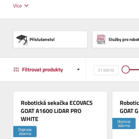
Více
Příslušenství
Služby pro robo
Filtrovat produkty
Robotická sekačka ECOVACS
Roboti
GOAT A1600 LiDAR PRO
GOAT G
WHITE
Doprava
zdarma
Doprava
zdarma