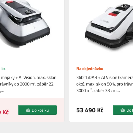
 ks
Na objednávku
 majáky + AI Vision, max. sklon
360°LiDAR + AI Vision (kamera
trávníky do 2000 m², záběr 22
oko), max. sklon 50 %, pro tráv
G,…
3000 m², záběr 33 cm…
53 490 Kč
Do košíku
Do 
 Kč