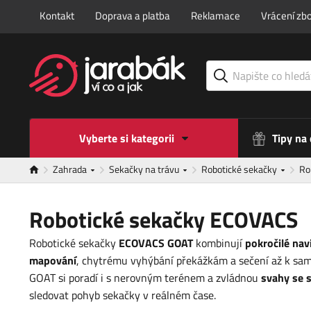
Kontakt
Doprava a platba
Reklamace
Vrácení zbo
Vyberte si kategorii
Tipy na
Zahrada
Sekačky na trávu
Robotické sekačky
Ro
Robotické sekačky ECOVACS
Robotické sekačky
ECOVACS GOAT
kombinují
pokročilé nav
mapování
, chytrému vyhýbání překážkám a sečení až k s
GOAT si poradí i s nerovným terénem a zvládnou
svahy se 
sledovat pohyb sekačky v reálném čase.