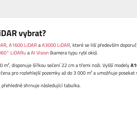
iDAR vybrat?
DAR
,
A1600 LiDAR
a
A3000 LiDAR
, které se liší především dopor
360° LiDARu
a
AI Vision
(kamera typu rybí oko).
0 m², disponuje šířkou sečení 22 cm a třemi noži. Vyšší modely
A1
rčena pro rozlehlejší pozemky až do 3 000 m² a umožňuje posekat v
přehledně shrnuje následující tabulka.