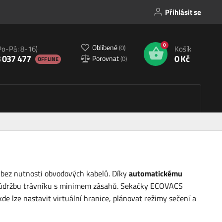
Přihlásit se
0
Oblíbené
(
0
)
Po-Pá: 8-16)
Košík
 037 477
0 Kč
Porovnat
(
0
)
OFFLINE
í bez nutnosti obvodových kabelů. Díky
automatickému
 údržbu trávníku s minimem zásahů. Sekačky ECOVACS
kde lze nastavit virtuální hranice, plánovat režimy sečení a