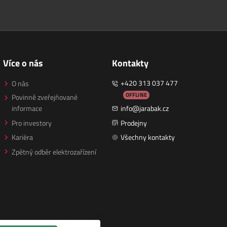
Více o nás
Kontakty
+420 313 037 477
O nás
OFFLINE
Povinně zveřejňované
informace
info@jarabak.cz
Pro investory
Prodejny
Kariéra
Všechny kontakty
Zpětný odběr elektrozařízení