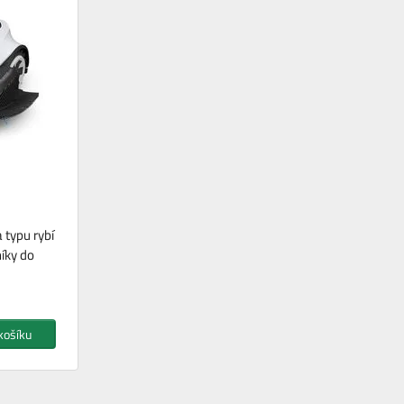
 typu rybí
níky do
košíku