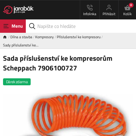
0
Infolinka
Přihlásit
Košík
Menu
Dílna a stavba
Kompresory
Příslušenství ke kompresoru
Sady příslušenství ke…
Sada příslušenství ke kompresorům
Scheppach 7906100727
Dárek zdarma