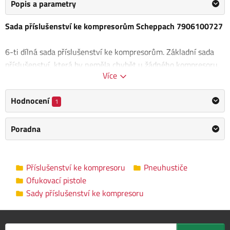
Popis a parametry
Sada příslušenství ke kompresorům Scheppach 7906100727
6-ti dílná sada příslušenství ke kompresorům. Základní sada
příslušenství, která by neměla chybět u žádného kompresoru,
Více
ofukovací pistole zaručí vyčištění či vysušení i hůře
přístupných míst, pistole s manometrem a gumovou ochranou
Hodnocení
1
duální stupnicí (bar/PSI) a výpustným tlačítkem. Nástroje ze
slitin kovů jsou vybaveny rychlospojkami.
Poradna
Obsah balení:
Ofukovací pistole
Příslušenství ke kompresoru
Pneuhustiče
Pistole s manometrem
Ofukovací pistole
Spirálová hadice: 5 m
Sady příslušenství ke kompresoru
3 různé druhy trysek pro různé druhy ventilů
Kategorie
Sady příslušenství ke kompresoru