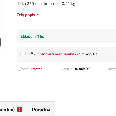
délka 250 mm, hmotnost 0,21 kg
Celý popis
Skladem 1 ks
Svinovací metr Jarabák - 5m
+99 Kč
Výrobce:
Kreator
Záruka:
36 měsíců
Kód z
odobné
Poradna
2