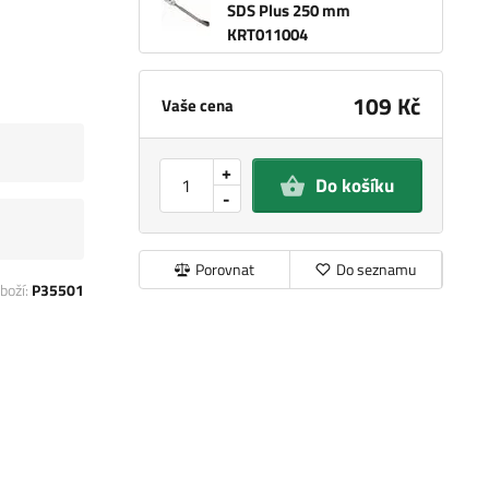
SDS Plus 250 mm
KRT011004
109 Kč
Vaše cena
+
Do košíku
-
Porovnat
Do seznamu
boží:
P35501