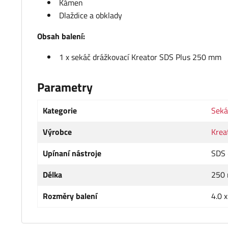
Kámen
Dlaždice a obklady
Obsah balení:
1 x sekáč drážkovací Kreator SDS Plus 250 mm
Parametry
Kategorie
Seká
Výrobce
Krea
Upínaní nástroje
SDS 
Délka
250
Rozměry balení
4.0 