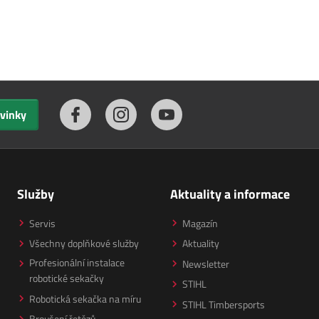
ovinky
Služby
Aktuality a informace
Servis
Magazín
Všechny doplňkové služby
Aktuality
Profesionální instalace
Newsletter
robotické sekačky
STIHL
Robotická sekačka na míru
STIHL Timbersports
Broušení řetězů