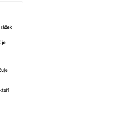
drážek
 je
čuje
kteří