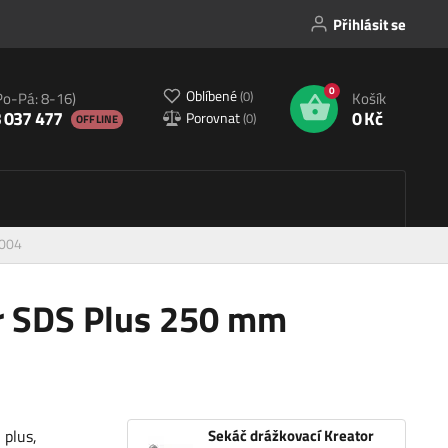
Přihlásit se
0
Oblíbené
(
0
)
Po-Pá: 8-16)
Košík
 037 477
0 Kč
Porovnat
(
0
)
OFFLINE
1004
or SDS Plus 250 mm
 plus,
Sekáč drážkovací Kreator