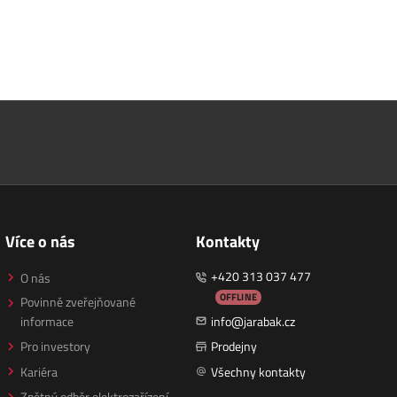
Více o nás
Kontakty
+420 313 037 477
O nás
OFFLINE
Povinně zveřejňované
informace
info@jarabak.cz
Pro investory
Prodejny
Kariéra
Všechny kontakty
Zpětný odběr elektrozařízení