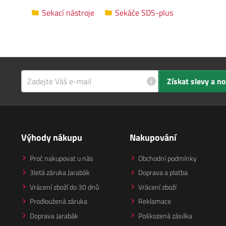
Sekací nástroje
Sekáče SDS-plus
i
Získat slevy a n
Výhody nákupu
Nakupování
Proč nakupovat u nás
Obchodní podmínky
3letá záruka Jarabák
Doprava a platba
Vrácení zboží do 30 dnů
Vrácení zboží
Prodloužená záruka
Reklamace
Doprava Jarabák
Poškozená zásilka