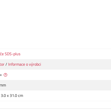
če SDS-plus
tor
/
Informace o výrobci
+
 mm
x 3.0 x 31.0 cm