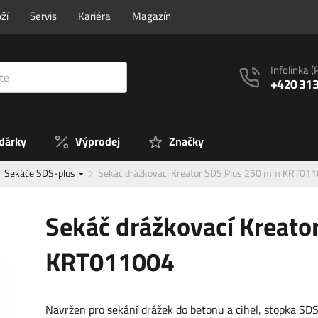
ží
Servis
Kariéra
Magazín
Infolinka
(
+420 313
 dárky
Výprodej
Značky
Sekáče SDS-plus
Sekáč drážkovací Kreator SDS Plus 250 mm KRT01
Sekáč drážkovací Kreat
KRT011004
Navržen pro sekání drážek do betonu a cihel, stopka SDS