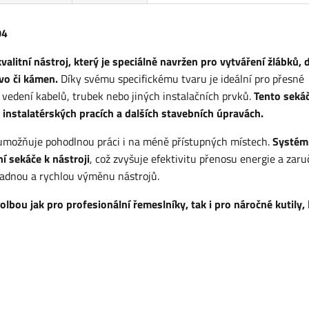
04
kvalitní nástroj, který je speciálně navržen pro vytváření žlábků, 
ivo či kámen.
Díky svému specifickému tvaru je ideální pro přesné
 vedení kabelů, trubek nebo jiných instalačních prvků.
Tento sekáč
instalatérských pracích a dalších stavebních úpravách.
umožňuje pohodlnou práci i na méně přístupných místech.
Systém
í sekáče k nástroji
, což zvyšuje efektivitu přenosu energie a zaru
nadnou a rychlou výměnu nástrojů.
volbou jak pro profesionální řemeslníky, tak i pro náročné kutily,