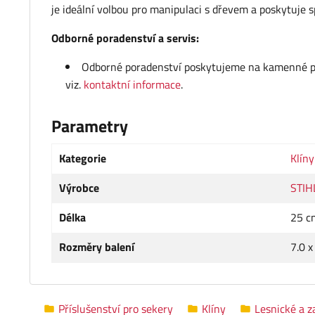
je ideální volbou pro manipulaci s dřevem a poskytuje sp
Odborné poradenství a servis:
Odborné poradenství poskytujeme na kamenné pro
viz.
kontaktní informace
.
Parametry
Kategorie
Klíny
Výrobce
STIH
Délka
25 c
Rozměry balení
7.0 x
Příslušenství pro sekery
Klíny
Lesnické a z