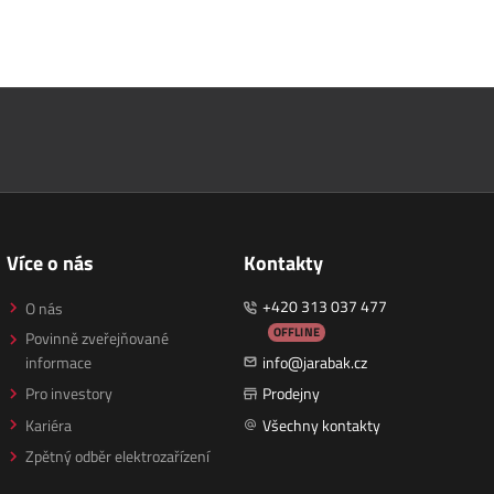
Více o nás
Kontakty
+420 313 037 477
O nás
OFFLINE
Povinně zveřejňované
informace
info@jarabak.cz
Pro investory
Prodejny
Kariéra
Všechny kontakty
Zpětný odběr elektrozařízení