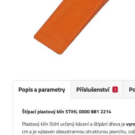
Popis a parametry
Příslušenství
P
2
Štípací plastový klín STIHL 0000 881 2214
Plastový klín Stihl určený kácení a štípání dřeva je
vyr
cm a je vybaven oboustrannou strukturou povrchu, což z