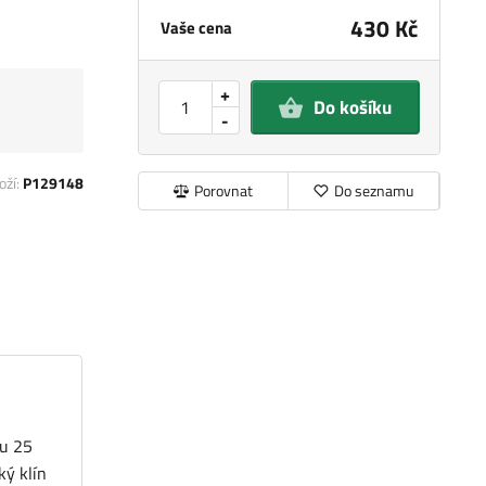
430 Kč
Vaše cena
+
Do košíku
-
oží:
P129148
Porovnat
Do seznamu
ku 25
ký klín