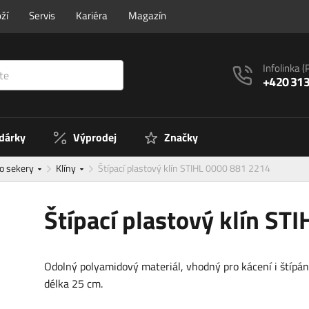
ží
Servis
Kariéra
Magazín
Infolinka
(
+420 313
 dárky
Výprodej
Značky
ro sekery
Klíny
Štípací plastový klín STIHL 0000 881 2214
Štípací plastový klín ST
Odolný polyamidový materiál, vhodný pro kácení i štípán
délka 25 cm.