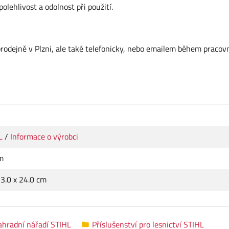
olehlivost a odolnost při použití.
dejně v Plzni, ale také telefonicky, nebo emailem během pracov
L
/
Informace o výrobci
m
 3.0 x 24.0 cm
ahradní nářadí STIHL
Příslušenství pro lesnictví STIHL