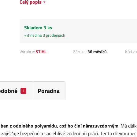
Celý popis
Skladem 3 ks
+ ihned na 3 prodejnách
Výrobce:
STIHL
Záruka:
36 měsíců
Kód zb
odobné
Poradna
1
oben z odolného polyamidu, což ho činí nárazuvzdorným
. Má dél
ajišťuje bezpečné a spolehlivé vedení při práci. Tento dřevorubec