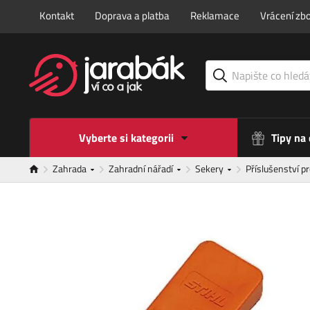
Kontakt
Doprava a platba
Reklamace
Vrácení zbo
Vyberte si kategorii
Tipy na
Zahrada
Zahradní nářadí
Sekery
Příslušenství p