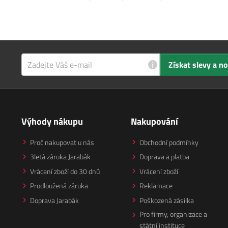
i
Získat slevy a n
Výhody nákupu
Nakupování
Proč nakupovat u nás
Obchodní podmínky
3letá záruka Jarabák
Doprava a platba
Vrácení zboží do 30 dnů
Vrácení zboží
Prodloužená záruka
Reklamace
Doprava Jarabák
Poškozená zásilka
Pro firmy, organizace a
státní instituce