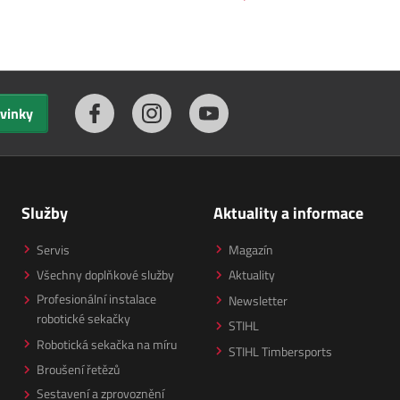
ovinky
Služby
Aktuality a informace
Servis
Magazín
Všechny doplňkové služby
Aktuality
Profesionální instalace
Newsletter
robotické sekačky
STIHL
Robotická sekačka na míru
STIHL Timbersports
Broušení řetězů
Sestavení a zprovoznění