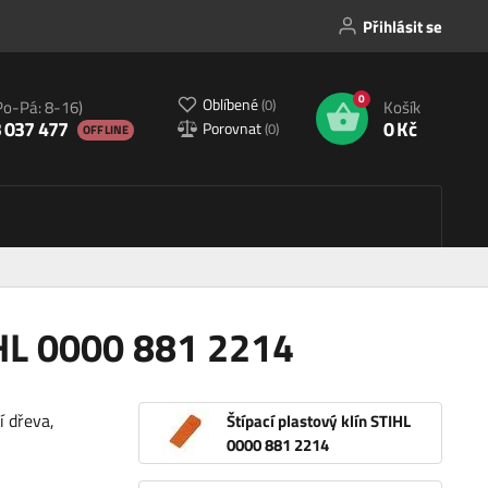
Přihlásit se
0
Oblíbené
(
0
)
Po-Pá: 8-16)
Košík
 037 477
0 Kč
Porovnat
(
0
)
OFFLINE
IHL 0000 881 2214
í dřeva,
Štípací plastový klín STIHL
0000 881 2214