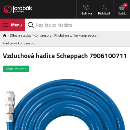
0
Infolinka
Přihlásit
Košík
Menu
Dílna a stavba
Kompresory
Příslušenství ke kompresoru
Hadice ke kompresoru
Vzduchová hadice Scheppach 7906100711
Dárek zdarma