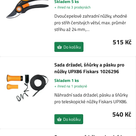
Skladem 5 ks
+ ihned na 3 prodejnách
Dvoučepelové zahradní nůžky, vhodné
pro střih čerstvých větví, max. průměr
střihu až 24 mm,…
515 Kč
Do košíku
Sada držadel, šňůrky a pásku pro
nůžky UPX86 Fiskars 1026296
Skladem 1 ks
+ ihned na 1 prodejně
Náhradní sada držadel, pásku a šňůrky
pro teleskopické nůžky Fiskars UPX86.
540 Kč
Do košíku