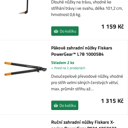
Dlouhé nůžky na trávu, vhodné ke
stříhání trávy i ve svahu, délka 101,2 cm,
hmotnost 0,6 kg.
1 159 Kč
Do košíku
Pákové zahradní nůžky Fiskars
PowerGear™ L78 1000584
Skladem 2 ks
+ ihned na 2 prodejnách
Dvoučepelové převodové nůžky, vhodné
pro střih velmi silných čerstvých větví,
max. průměr střihu až…
1 315 Kč
Do košíku
Ruční zahradní nůžky Fiskars X-