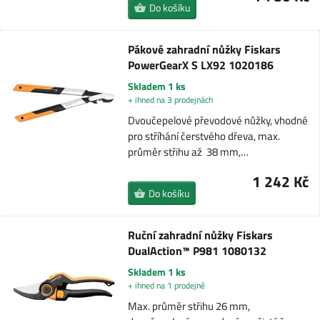
Do košíku
Pákové zahradní nůžky Fiskars
PowerGearX S LX92 1020186
Skladem 1 ks
+ ihned na 3 prodejnách
Dvoučepelové převodové nůžky, vhodné
pro stříhání čerstvého dřeva, max.
průměr střihu až 38 mm,…
1 242 Kč
Do košíku
Ruční zahradní nůžky Fiskars
DualAction™ P981 1080132
Skladem 1 ks
+ ihned na 1 prodejně
Max. průměr střihu 26 mm,