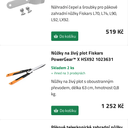
Náhradní čepel a šroubky pro pákové
zahradní nůžky Fiskars L70, L74, L90,
L92, LX92.
519 Kč
Do košíku
Nůžky na živý plot Fiskars
PowerGear™ X HSX92 1023631
Skladem 2 ks
+ ihned na 3 prodejnách
Nůžky na živý plot s oboustranným
převodem, délka 63 cm, hmotnost 0,8
kg.
1 252 Kč
Do košíku
Pákové teleskopické zahradní nůžky