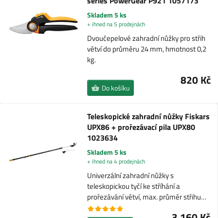
series PowerGear P921 1057173
Skladem 5 ks
+ ihned na 5 prodejnách
Dvoučepelové zahradní nůžky pro střih
větví do průměru 24 mm, hmotnost 0,2
kg.
820 Kč
Do košíku
Teleskopické zahradní nůžky Fiskars
UPX86 + prořezávací pila UPX80
1023634
Skladem 5 ks
+ ihned na 4 prodejnách
Univerzální zahradní nůžky s
teleskopickou tyčí ke stříhání a
prořezávání větví, max. průměr střihu…
3 160 Kč