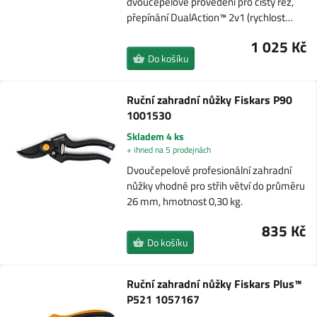
dvoučepelové provedení pro čistý řez,
přepínání DualAction™ 2v1 (rychlost…
1 025 Kč
Do košíku
Ruční zahradní nůžky Fiskars P90
1001530
Skladem 4 ks
+ ihned na 5 prodejnách
Dvoučepelové profesionální zahradní
nůžky vhodné pro střih větví do průměru
26 mm, hmotnost 0,30 kg.
835 Kč
Do košíku
Ruční zahradní nůžky Fiskars Plus™
P521 1057167