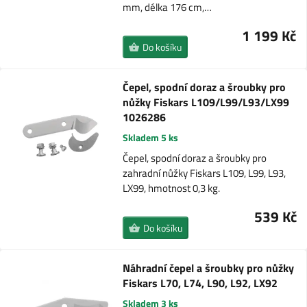
mm, délka 176 cm,…
1 199 Kč
Do košíku
Čepel, spodní doraz a šroubky pro
nůžky Fiskars L109/L99/L93/LX99
1026286
Skladem 5 ks
Čepel, spodní doraz a šroubky pro
zahradní nůžky Fiskars L109, L99, L93,
LX99, hmotnost 0,3 kg.
539 Kč
Do košíku
Náhradní čepel a šroubky pro nůžky
Fiskars L70, L74, L90, L92, LX92
Skladem 3 ks