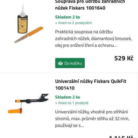
Souprava pro údržbu zahradních
nůžek Fiskars 1001640
Skladem 2 ks
+ ihned na 2 prodejnách
Praktická souprava na údržbu
zahradních nůžek, diamantový brousek,
olej pro snížení tření a ochranu…
529 Kč
Do košíku
Univerzální nůžky Fiskars QuikFit
1001410
Skladem 2 ks
+ ihned na 1 prodejně
Univerzální nůžky, vhodné pro střihání
stromů, max. průměr střihu až 32 mm,
používají se s…