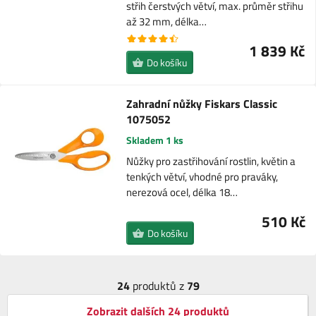
střih čerstvých větví, max. průměr střihu
až 32 mm, délka…
1 839 Kč
Do košíku
Zahradní nůžky Fiskars Classic
1075052
Skladem 1 ks
Nůžky pro zastřihování rostlin, květin a
tenkých větví, vhodné pro praváky,
nerezová ocel, délka 18…
510 Kč
Do košíku
24
produktů z
79
Zobrazit dalších 24 produktů