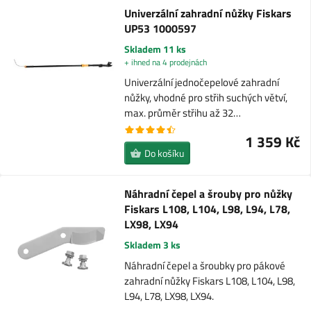
Univerzální zahradní nůžky Fiskars
UP53 1000597
Skladem 11 ks
+ ihned na 4 prodejnách
Univerzální jednočepelové zahradní
nůžky, vhodné pro střih suchých větví,
max. průměr střihu až 32…
1 359 Kč
Do košíku
Náhradní čepel a šrouby pro nůžky
Fiskars L108, L104, L98, L94, L78,
LX98, LX94
Skladem 3 ks
Náhradní čepel a šroubky pro pákové
zahradní nůžky Fiskars L108, L104, L98,
L94, L78, LX98, LX94.