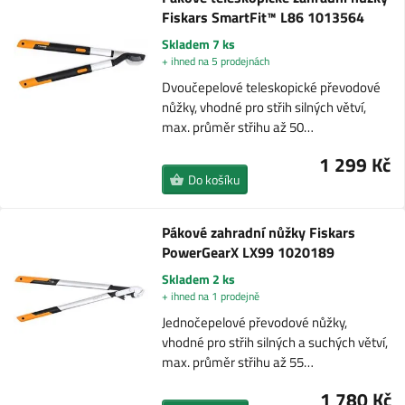
Fiskars SmartFit™ L86 1013564
Skladem 7 ks
+ ihned na 5 prodejnách
Dvoučepelové teleskopické převodové
nůžky, vhodné pro střih silných větví,
max. průměr střihu až 50…
1 299 Kč
Do košíku
Pákové zahradní nůžky Fiskars
PowerGearX LX99 1020189
Skladem 2 ks
+ ihned na 1 prodejně
Jednočepelové převodové nůžky,
vhodné pro střih silných a suchých větví,
max. průměr střihu až 55…
1 780 Kč