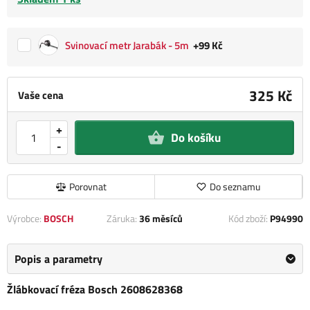
Svinovací metr Jarabák - 5m
+99 Kč
325 Kč
Vaše cena
+
Do košíku
-
Porovnat
Do seznamu
Výrobce:
BOSCH
Záruka:
36 měsíců
Kód zboží:
P94990
Popis a parametry
Žlábkovací fréza Bosch 2608628368