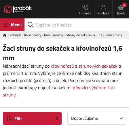
0
Infolinka
Přihlásit
Košík
Menu
Zahrada
Křovinořezy
Příslušenství
Struny do sekaček a…
1,6 mm struny
Žací struny do sekaček a křovinořezů 1,6
mm
Náhradní žací struny do
křovinořezů
a
strunových sekaček
o
průměru 1,6 mm. Vybírejte ze široké nabídky kvalitních strun
různých profilů (průřezů) a délek. Podrobnější srovnání mezi
jednotlivými typy najdete v našem
průvodci výběrem žací
struny
.
Doporučujeme
Filtr