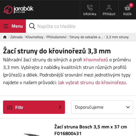
0
Infolinka
Přihlásit
Košík
Menu
Zahrada
Křovinořezy
Příslušenství
Struny do sekaček a…
3,3 mm struny
Žací struny do křovinořezů 3,3 mm
Náhradní žací struny do silných a profi
křovinořezů
o průměru
3,3 mm. Vybírejte z nabídky kvalitních strun různých profilů
(průřezů) a délek. Podrobnější srovnání mezi jednotlivými typy
najdete v našem průvodci:
Jak vybrat strunu do křovinořezu
.
Doporučujeme
Filtr
Žací struna Bosch 3,5 mm x 37 cm
F016800431