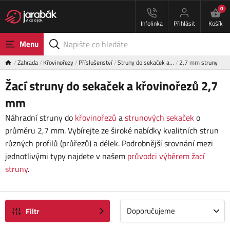
0
Infolinka
Přihlásit
Košík
Menu
Zahrada
Křovinořezy
Příslušenství
Struny do sekaček a…
2,7 mm struny
Žací struny do sekaček a křovinořezů 2,7
mm
Náhradní struny do
křovinořezů
a
strunových sekaček
o
průměru 2,7 mm. Vybírejte ze široké nabídky kvalitních strun
různých profilů (průřezů) a délek. Podrobnější srovnání mezi
jednotlivými typy najdete v našem
průvodci výběrem žací
struny
.
Doporučujeme
Filtr