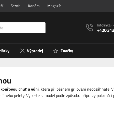
ží
Servis
Kariéra
Magazín
Infolinka
(
+420 313
 dárky
Výprodej
Značky
rnou
u
kouřovou chuť a vůni
, které při běžném grilování nedosáhnete. 
lí nebo pelety. Vyberte si model podle způsobu přípravy pokrmů i 