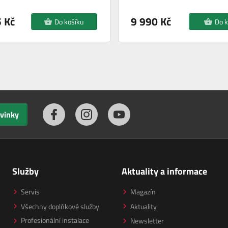
 Kč
9 990 Kč
Do košíku
Do k
ovinky
Služby
Aktuality a informace
Servis
Magazín
Všechny doplňkové služby
Aktuality
Profesionální instalace
Newsletter