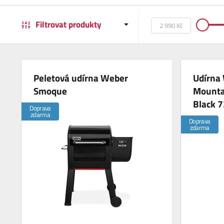
Filtrovat produkty
Peletová udírna Weber
Udírna
Smoque
Mounta
Black 
Doprava
zdarma
Doprava
zdarma