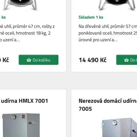
 ks
Skladem 1 ks
é uhlí, průměr 47 cm, rošty z
Na dřevěné uhlí, průměr 57 cm,
né oceli, hmotnost 18 kg, 2
poniklované oceli, hmotnost 25
o uzení a…
úrovně pro uzení a…
 Kč
14 490 Kč
Do košíku
Do 
 udírna HMLX 7001
Nerezová domácí udír
7005