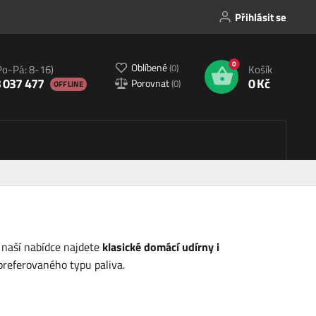
Přihlásit se
0
Oblíbené
(
0
)
Po-Pá: 8-16)
Košík
 037 477
0 Kč
Porovnat
(
0
)
OFFLINE
V naší nabídce najdete
klasické domácí udírny i
preferovaného typu paliva.