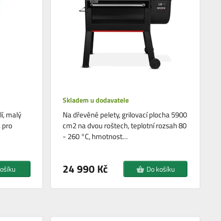
Skladem u dodavatele
í, malý
Na dřevěné pelety, grilovací plocha 5900
 pro
cm2 na dvou roštech, teplotní rozsah 80
- 260 °C, hmotnost…
24 990 Kč
ošíku
Do košíku