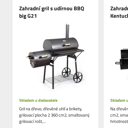
Zahradní gril s udírnou BBQ
Zahradn
big G21
Kentuc
Skladem u dodavatele
Skladem u
Gril na dřevo, dřevěné uhlí a brikety,
Na dřevěné
grilovací plocha 2 360 cm2, smaltovaný
cm2, smal
grilovací rošt,…
hmotnost 