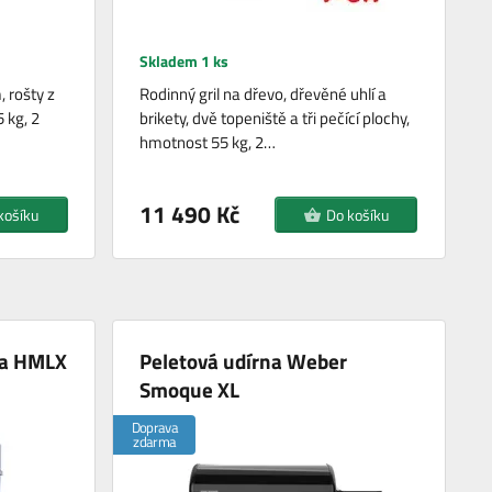
Skladem 1 ks
 rošty z
Rodinný gril na dřevo, dřevěné uhlí a
 kg, 2
brikety, dvě topeniště a tři pečící plochy,
hmotnost 55 kg, 2…
11 490 Kč
košíku
Do košíku
na HMLX
Peletová udírna Weber
Smoque XL
Doprava
zdarma