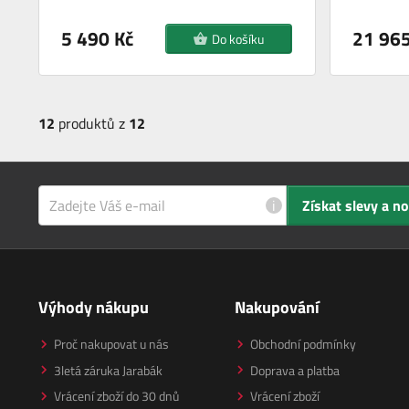
5 490 Kč
21 965
Do košíku
12
produktů z
12
i
Získat slevy a n
Výhody nákupu
Nakupování
Proč nakupovat u nás
Obchodní podmínky
3letá záruka Jarabák
Doprava a platba
Vrácení zboží do 30 dnů
Vrácení zboží