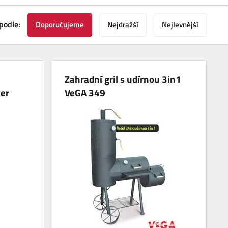
podle:
Doporučujeme
Nejdražší
Nejlevnější
Zahradní gril s udírnou 3in1
er
VeGA 349