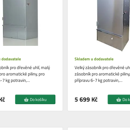
 dodavatele
Skladem u dodavatele
obník pro dřevěné uhlí, malý
Velký zásobník pro dřevěné uhl
ro aromatické piliny, pro
zásobník pro aromatické piliny,
6-7 kg potravin,…
přípravu 6-7 kg potravin,…
Kč
5 699 Kč
Do košíku
Do k