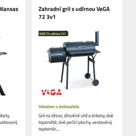
u Kansas
Zahradní gril s udírnou VeGA
72 3v1
Skladem u dodavatele
ikety,
Gril na dřevo, dřevěné uhlí a brikety, dvě
maltovaný
topeniště, dvě pečící plochy, vestavěný
teploměr,…