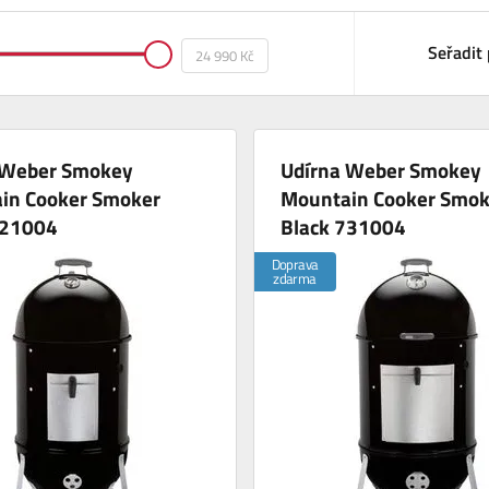
Seřadit 
 Weber Smokey
Udírna Weber Smokey
in Cooker Smoker
Mountain Cooker Smok
721004
Black 731004
Doprava
zdarma