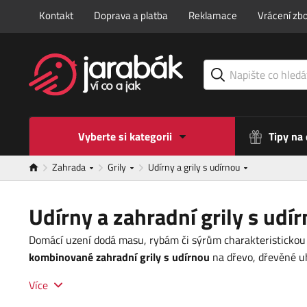
Kontakt
Doprava a platba
Reklamace
Vrácení zbo
Vyberte si kategorii
Tipy na
Zahrada
Grily
Udírny a grily s udírnou
Udírny a zahradní grily s udí
Domácí uzení dodá masu, rybám či sýrům charakteristicko
kombinované zahradní grily s udírnou
na dřevo, dřevěné uh
Více