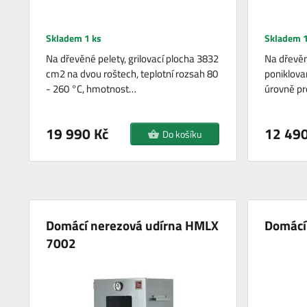
Skladem 1 ks
Skladem 1
Na dřevěné pelety, grilovací plocha 3832
Na dřevěn
cm2 na dvou roštech, teplotní rozsah 80
poniklova
- 260 °C, hmotnost…
úrovně pr
19 990 Kč
12 490
Do košíku
Domácí nerezová udírna HMLX
Domácí
7002