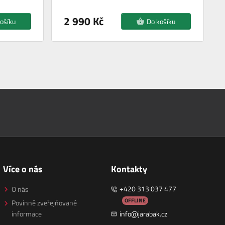
2 990 Kč
ošíku
Do košíku
Více o nás
Kontakty
+420 313 037 477
O nás
OFFLINE
Povinně zveřejňované
informace
info@jarabak.cz