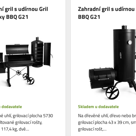
í gril s udírnou Gril
Zahradní gril s udírno
ky BBQ G21
BBQ G21
 dodavatele
Skladem u dodavatele
 uhlí, grilovací plocha 5730
Na dřevěné uhlí, dřevo nebo br
tované grilovací rošty,
grilovací plocha 43 x 39 cm, s
117,4 kg, dvě…
grilovací rošt,…