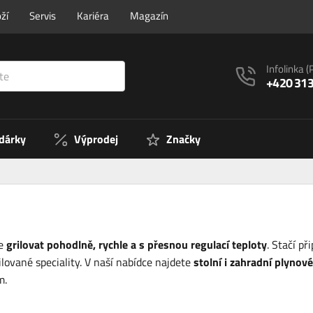
ží
Servis
Kariéra
Magazín
Infolinka
(
+420 313
 dárky
Výprodej
Značky
ce
grilovat pohodlně, rychle a s přesnou regulací teploty
. Stačí p
ilované speciality. V naší nabídce najdete
stolní i zahradní plynov
m.