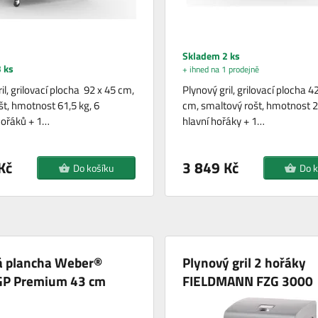
Skladem 2 ks
 ks
+ ihned na 1 prodejně
il, grilovací plocha 92 x 45 cm,
Plynový gril, grilovací plocha 4
ošt, hmotnost 61,5 kg, 6
cm, smaltový rošt, hmotnost 23
hořáků + 1…
hlavní hořáky + 1…
Kč
3 849 Kč
Do košíku
Do k
á plancha Weber®
Plynový gril 2 hořáky
GP Premium 43 cm
FIELDMANN FZG 3000