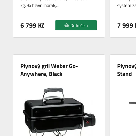
kg. 3x hlavní hořák,…
systém z
6 799 Kč
7 999 
Do košíku
Plynový gril Weber Go-
Plynov
Anywhere, Black
Stand