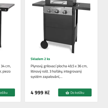
Skladem 2 ks
x 34 cm,
Plynový, grilovací plocha 49,5 x 36 cm,
, piezo
litinový rošt. 3 hořáky, integrovaný
systém zapalování,…
4 999 Kč
ošíku
Do košíku