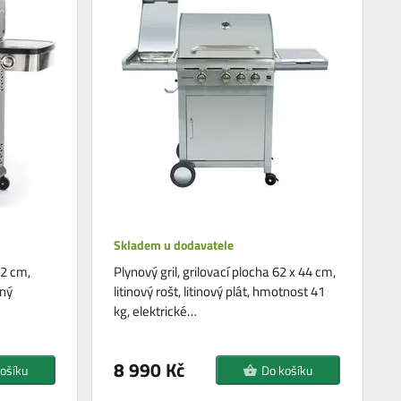
Skladem u dodavatele
42 cm,
Plynový gril, grilovací plocha 62 x 44 cm,
aný
litinový rošt, litinový plát, hmotnost 41
kg, elektrické…
8 990 Kč
ošíku
Do košíku