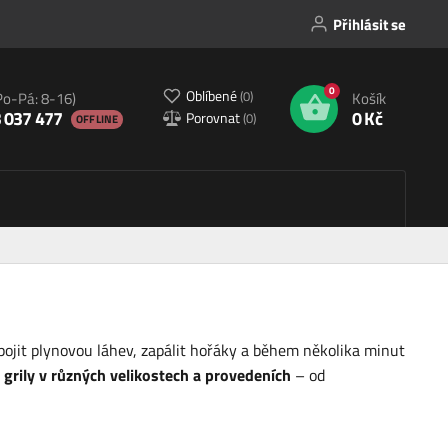
Přihlásit se
0
Oblíbené
(
0
)
Po-Pá: 8-16)
Košík
 037 477
0 Kč
Porovnat
(
0
)
OFFLINE
řipojit plynovou láhev, zapálit hořáky a během několika minut
é grily v různých velikostech a provedeních
– od