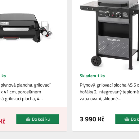
 ks
Skladem 1 ks
plynová plancha, grilovací
Plynový, grilovací plocha 45,5 
 x 41 cm, porcelánem
hořáky 2, integrovaný teploměr
á grilovací plocha, 4…
zapalovaní, sklopné…
3 990 Kč
Do košíku
Do k
Kč