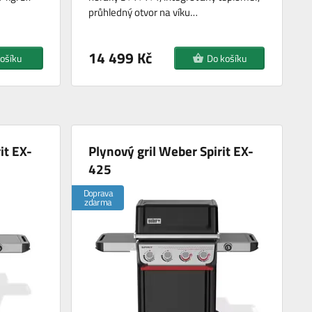
průhledný otvor na víku…
14 499 Kč
ošíku
Do košíku
it EX-
Plynový gril Weber Spirit EX-
425
Doprava
zdarma