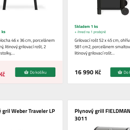
Skladem 1 ks
 ks
+ ihned na 1 prodejně
 plocha 46 x 36 cm, porcelánem
Grilovací rošt 52 x 45 cm, ohřív
, litinový grilovací rošt, 2
581 cm2, porcelánem smaltov
 stolky,…
litinový grilovací rošt…
16 990 Kč
Do košíku
Do 
Kč
 gril Weber Traveler LP
Plynový grill FIELDMA
3011