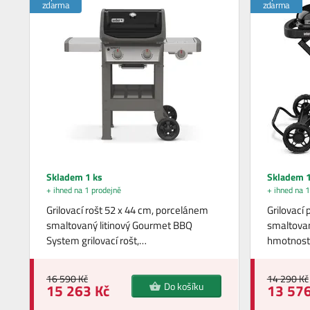
zdarma
zdarma
Skladem 1 ks
Skladem 1
+ ihned na 1 prodejně
+ ihned na 1
Grilovací rošt 52 x 44 cm, porcelánem
Grilovací
smaltovaný litinový Gourmet BBQ
smaltované
System grilovací rošt,…
hmotnost 
16 590 Kč
14 290 Kč
Do košíku
15 263 Kč
13 576