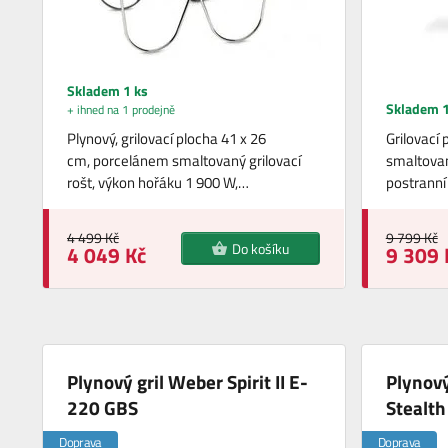
Skladem 1 ks
Skladem 1
+ ihned na 1 prodejně
Plynový, grilovací plocha 41 x 26
Grilovací
cm, porcelánem smaltovaný grilovací
smaltovaný
rošt, výkon hořáku 1 900 W,…
postranní
4 499 Kč
9 799 Kč
Do košíku
4 049 Kč
9 309 
Plynový gril Weber Spirit II E-
Plynový
220 GBS
Stealth
Doprava
Doprava