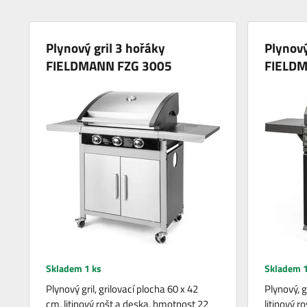
Plynový gril 3 hořáky
Plynový
FIELDMANN FZG 3005
FIELDM
Skladem 1 ks
Skladem 1
Plynový gril, grilovací plocha 60 x 42
Plynový, g
cm, litinový rošt a deska, hmotnost 22
litinový r