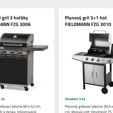
 gril 3 hořáky
Plynový gril 3+1 hoř.
ANN FZG 3006
FIELDMANN FZG 3010
 ks
Skladem 3 ks
rilovací plocha 60 x 42 cm,
Plynový, grilovací plocha 50,5 
ošt a deska. Integrovaný
cm, litinový rošt, hmotnost 25,