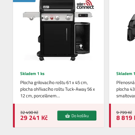
Skladem 1 ks
Skladem 1
Plocha grilovacího roštu 61 x 45 cm,
Přenosná 
plocha ohřívacího roštu Tuck-Away 56 x
plocha 43
12 cm, porcelánem…
smaltovan
32 490 Kč
9 799 Kč
Do košíku
29 241 Kč
8 819 