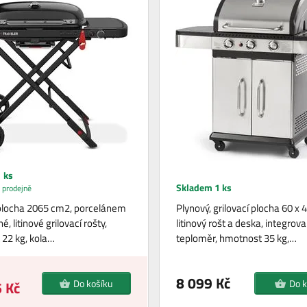
 ks
Skladem 1 ks
 prodejně
 plocha 2065 cm2, porcelánem
Plynový, grilovací plocha 60 x 
, litinové grilovací rošty,
litinový rošt a deska, integrov
22 kg, kola…
teploměr, hmotnost 35 kg,…
8 099 Kč
Do košíku
Do k
 Kč