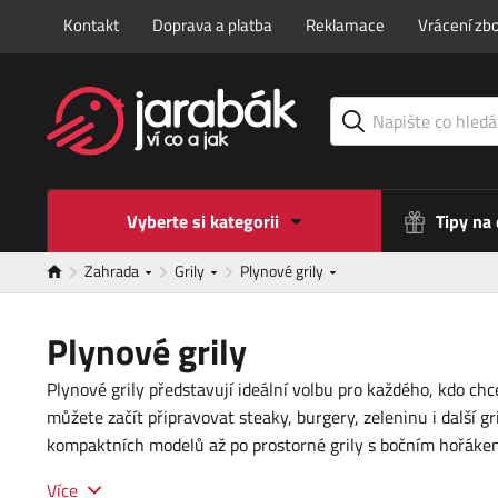
Kontakt
Doprava a platba
Reklamace
Vrácení zbo
Vyberte si kategorii
Tipy na
Zahrada
Grily
Plynové grily
Plynové grily
Plynové grily představují ideální volbu pro každého, kdo ch
můžete začít připravovat steaky, burgery, zeleninu i další gr
kompaktních modelů až po prostorné grily s bočním hořáke
Více