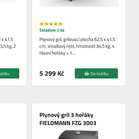
Skladem 2 ks
2 x 41,5
Plynový gril, grilovací plocha 62,5 x 41,5
,5 kg, 2
cm, smaltový rošt, hmotnost 34,5 kg, 4
hlavní hořáky + 1…
5 299 Kč
ošíku
Do košíku
Plynový gril 3 hořáky
FIELDMANN FZG 3003