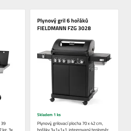
Plynový gril 6 hořáků
FIELDMANN FZG 3028
Skladem 1 ks
x 39
Plynový, grilovací plocha 70 x 42 cm,
7 kg. 3x
hořáky 3+1+1+1, integrovaný teploměr,