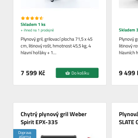
Skladem 1 ks
Skladem 3
+ ihned na 1 prodejně
Plynový gril, grilovací plocha 71,5 x 45
Plynový gr
cm, litinový rošt, hmotnost 45,5 kg, 4
litinový r
hlavní hořáky + 1…
hlavních 
7 599 Kč
9 499 
Do košíku
Chytrý plynový gril Weber
Plynov
Spirit EPX-335
SLATE 
Doprava
zdarma