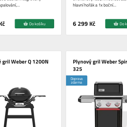
apalování,…
hlavní hořák a 1x boční…
Kč
6 299 Kč
Do košíku
Do k
ý gril Weber Q 1200N
Plynový gril Weber Spir
325
Doprava
zdarma