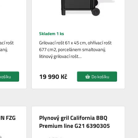
Skladem 1 ks
ací rošt
Grilovací rošt 61 x 45 cm, ohřívací rošt
aný,
677 cm2, porcelánem smaltovaný,
litinový grilovací rošt…
19 990 Kč
košíku
Do košíku
NN FZG
Plynový gril California BBQ
Premium line G21 6390305