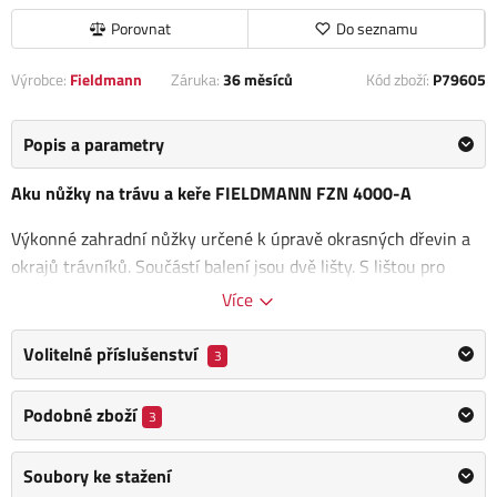
Porovnat
Do seznamu
Výrobce:
Fieldmann
Záruka:
36 měsíců
Kód zboží:
P79605
Popis a parametry
Aku nůžky na trávu a keře FIELDMANN FZN 4000-A
Výkonné zahradní nůžky určené k úpravě okrasných dřevin a
okrajů trávníků. Součástí balení jsou dvě lišty. S lištou pro
úpravu okrasných dřevin lez
zastřihávat větve až do síly 1 cm
,
Více
šíře lišty pro úpravu okrasných trávníků je 7 cm.
Volitelné příslušenství
3
Li-ion baterie 3,6V/1,3Ah
umožňuje za standardních
podmínek používat tyto nůžky po dobu 30 min. Akumulátor se
Podobné zboží
3
opět zcela dobije za 4h. Samozřejmostí je také
systém
bezpečnostních spínačů,
které zamezí případnému úrazu.
Soubory ke stažení
Li-Ion baterie: 3,6V / 1,3Ah