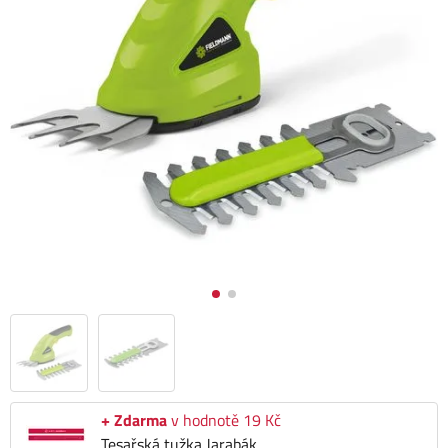
+ Zdarma
v hodnotě 19 Kč
Tesařská tužka Jarabák