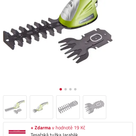
+ Zdarma
v hodnotě 19 Kč
Tesařská tužka Jarabák