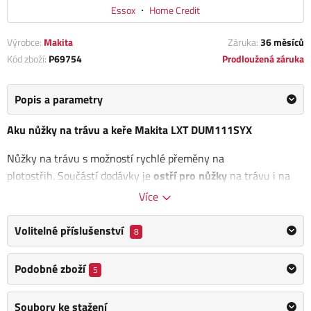
Essox
・
Home Credit
Výrobce:
Makita
Záruka:
36 měsíců
Kód zboží:
P69754
Prodloužená záruka
Popis a parametry
Aku nůžky na trávu a keře Makita LXT DUM111SYX
Nůžky na trávu s možností rychlé přeměny na
plotostřih. Součástí dodávky je
ostří pro nůžky
na trávu i na
plotostřih.
Více
Má
LED indikátor
slabého nabití akumulátoru nebo přetížení
Volitelné příslušenství
8
stroje. Aku nůžky na trávu a keře Makita jsou součástí
aku
programu Makita LXT
a jsou tak kompatibilní s akumulátory
Podobné zboží
5
této řady.
Nastavení řezu: výška 15/20/25mm
Soubory ke stažení