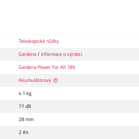
Teleskopické nůžky
Gardena
/
Informace o výrobci
Gardena Power For All 18V
Akumulátorový
4.1 kg
77 dB
28 mm
2 Ah