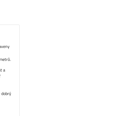
raveny
metrů.
t a
í
e dobrý