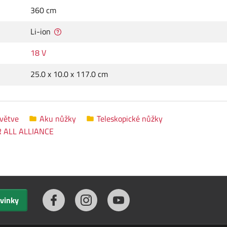
360 cm
Li-ion
18 V
25.0 x 10.0 x 117.0 cm
větve
Aku nůžky
Teleskopické nůžky
 ALL ALLIANCE
ovinky