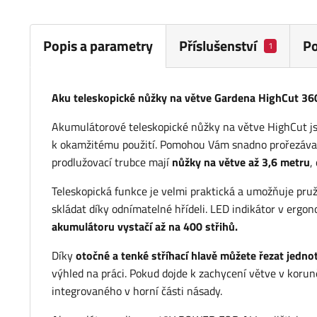
Popis a parametry
Příslušenství
P
1
Aku teleskopické nůžky na větve Gardena HighCut 3
Akumulátorové teleskopické nůžky na větve HighCut js
k okamžitému použití. Pomohou Vám snadno prořezávat
prodlužovací trubce mají
nůžky na větve až 3,6 metru
,
Teleskopická funkce je velmi praktická a umožňuje pr
skládat díky odnímatelné hřídeli. LED indikátor v ergo
akumulátoru vystačí až na 400 střihů.
Díky
otočné a tenké stříhací hlavě můžete řezat jedno
výhled na práci. Pokud dojde k zachycení větve v koru
integrovaného v horní části násady.