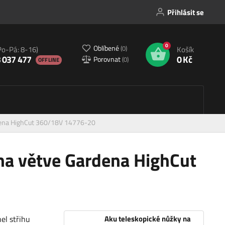
Přihlásit se
0
Oblíbené
(
0
)
Po-Pá: 8-16)
Košík
 037 477
0 Kč
Porovnat
(
0
)
OFFLINE
rdena HighCut 360/18V 14776-20
na větve Gardena HighCut
el střihu
Aku teleskopické nůžky na