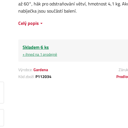
až 60°, hák pro odstraňování větví, hmotnost 4,1 kg. A
nabíječka jsou součástí balení.
Celý popis
Skladem 6 ks
+ ihned na 1 prodejně
Výrobce:
Gardena
Záru
Kód zboží:
P112034
Prodlo