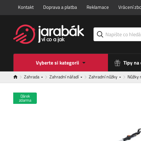
Kontakt
Doprava a platba
Reklamace
Vrácení zbo
Vyberte si kategorii
Tipy na
Zahrada
Zahradní nářadí
Zahradní nůžky
Nůžky 
Dárek
zdarma