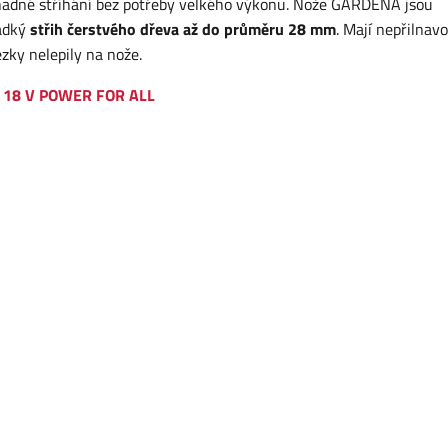
adné stříhání bez potřeby velkého výkonu. Nože GARDENA jsou
ladký
střih čerstvého dřeva až do průměru 28 mm
. Mají nepřilnav
zky nelepily na nože.
 18 V POWER FOR ALL