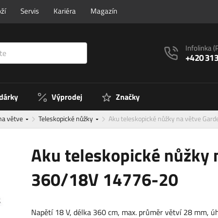
ží
Servis
Kariéra
Magazín
Infolinka
(
+420 313
 dárky
Výprodej
Značky
na větve
Teleskopické nůžky
Aku teleskopické nůžky na větve Ga
Aku teleskopické nůžky 
360/18V 14776-20
Napětí 18 V, délka 360 cm, max. průměr větví 28 mm, úh