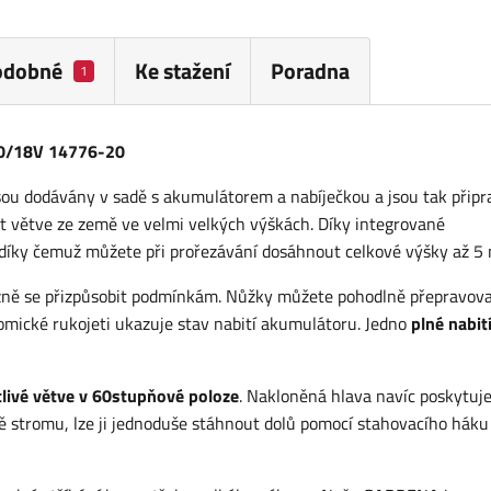
odobné
Ke stažení
Poradna
1
60/18V 14776-20
ou dodávány v sadě s akumulátorem a nabíječkou a jsou tak přip
 větve ze země ve velmi velkých výškách. Díky integrované
 díky čemuž můžete při prořezávání dosáhnout celkové výšky až 5 
užně se přizpůsobit podmínkám. Nůžky můžete pohodlně přepravova
nomické rukojeti ukazuje stav nabití akumulátoru. Jedno
plné nabit
tlivé větve v 60stupňové poloze
. Nakloněná hlava navíc poskytuj
ně stromu, lze ji jednoduše stáhnout dolů pomocí stahovacího háku