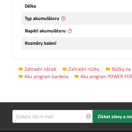
Délka
Typ akumulátoru
Napětí akumulátoru
Rozměry balení
Zahradní nářadí
Zahradní nůžky
Nůžky na 
Aku program Gardena
Aku program POWER FOR
i
Získat slevy a n