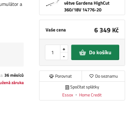
větve Gardena HighCut
kumulátor a
360/18V 14776-20
6 349 Kč
Vaše cena
+
Do košíku
-
ka:
36 měsíců
Porovnat
Do seznamu
užená záruka
Spočítat splátky
Essox
・
Home Credit