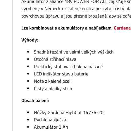
Akumulátor z aliance 18V POWER FOR ALL zajišťuje sn
vyrobeny v Německu z kalené oceli a poskytují čistý h
povrchovou úpravu a jsou přesně broušené, aby se odře
Lze kombinovat s akumulátory a nabíječkami
Gardena
Výhody:
Snadné řezání ve velmi velkých výškách
Otočná stříhací hlava
Praktický stahovací hák na násadě
LED indikátor stavu baterie
Nože z kalené oceli
Čistý a hladký střih
Obsah balení:
Nůžky Gardena HighCut 14776-20
Rychlonabíječka
Akumulátor 2 Ah