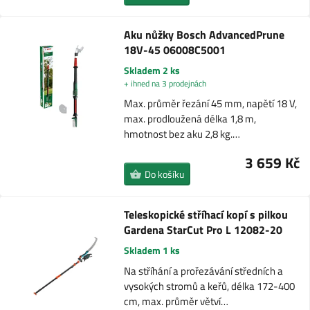
Aku nůžky Bosch AdvancedPrune
18V-45 06008C5001
Skladem 2 ks
+ ihned na 3 prodejnách
Max. průměr řezání 45 mm, napětí 18 V,
max. prodloužená délka 1,8 m,
hmotnost bez aku 2,8 kg.…
3 659 Kč
Do košíku
Teleskopické stříhací kopí s pilkou
Gardena StarCut Pro L 12082-20
Skladem 1 ks
Na stříhání a prořezávání středních a
vysokých stromů a keřů, délka 172-400
cm, max. průměr větví…