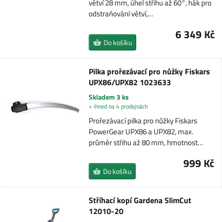
větví 28 mm, úhel střihu až 60°, hák pro
odstraňování větví,…
6 349 Kč
Do košíku
Pilka prořezávací pro nůžky Fiskars
UPX86/UPX82 1023633
Skladem 3 ks
+ ihned na 4 prodejnách
Prořezávací pilka pro nůžky Fiskars
PowerGear UPX86 a UPX82, max.
průměr střihu až 80 mm, hmotnost…
999 Kč
Do košíku
Stříhací kopí Gardena SlimCut
12010-20