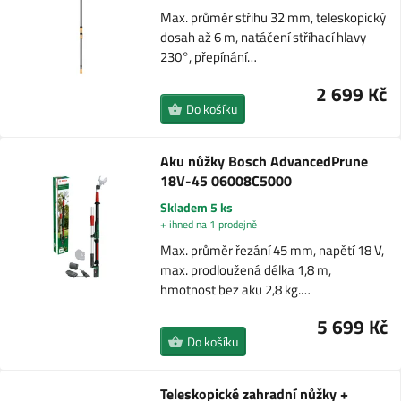
Max. průměr střihu 32 mm, teleskopický
dosah až 6 m, natáčení stříhací hlavy
230°, přepínání…
2 699 Kč
Do košíku
Aku nůžky Bosch AdvancedPrune
18V-45 06008C5000
Skladem 5 ks
+ ihned na 1 prodejně
Max. průměr řezání 45 mm, napětí 18 V,
max. prodloužená délka 1,8 m,
hmotnost bez aku 2,8 kg.…
5 699 Kč
Do košíku
Teleskopické zahradní nůžky +