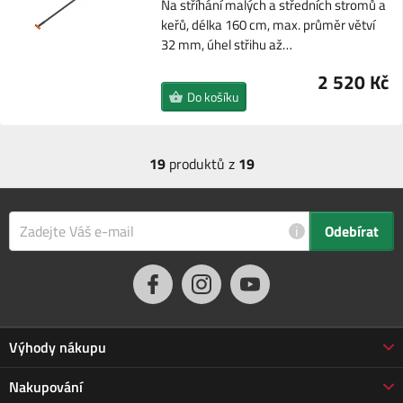
Na stříhání malých a středních stromů a
keřů, délka 160 cm, max. průměr větví
32 mm, úhel střihu až…
2 520 Kč
Do košíku
19
produktů z
19
i
Odebírat
Výhody nákupu
Proč nakupovat u nás
Nakupování