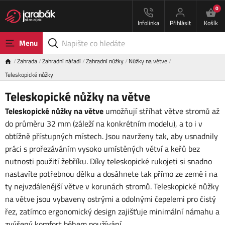
0
Infolinka
Přihlásit
Košík
Menu
Zahrada
Zahradní nářadí
Zahradní nůžky
Nůžky na větve
Teleskopické nůžky
Teleskopické nůžky na větve
Teleskopické nůžky na větve
umožňují stříhat větve stromů až
do průměru 32 mm (záleží na konkrétním modelu), a to i v
obtížně přístupných místech. Jsou navrženy tak, aby usnadnily
práci s prořezáváním vysoko umístěných větví a keřů bez
nutnosti použití žebříku. Díky teleskopické rukojeti si snadno
nastavíte potřebnou délku a dosáhnete tak přímo ze země i na
ty nejvzdálenější větve v korunách stromů. Teleskopické nůžky
na větve jsou vybaveny ostrými a odolnými čepelemi pro čistý
řez, zatímco ergonomický design zajišťuje minimální námahu a
zvýšený komfort během používání.