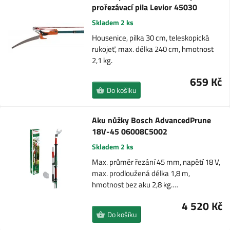
prořezávací pila Levior 45030
Skladem 2 ks
Housenice, pilka 30 cm, teleskopická
rukojeť, max. délka 240 cm, hmotnost
2,1 kg.
659 Kč
Do košíku
Aku nůžky Bosch AdvancedPrune
18V-45 06008C5002
Skladem 2 ks
Max. průměr řezání 45 mm, napětí 18 V,
max. prodloužená délka 1,8 m,
hmotnost bez aku 2,8 kg.…
4 520 Kč
Do košíku