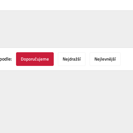
podle:
Doporučujeme
Nejdražší
Nejlevnější