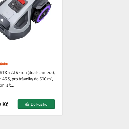
návku
RTK + AI Vision (dual-camera),
 45 %, pro trávníky do 500 m²,
cm, síť…
 Kč
Do košíku