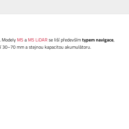
. Modely
M5
a
M5 LiDAR
se liší především
typem navigace
,
ezí 30–70 mm a stejnou kapacitou akumulátoru.