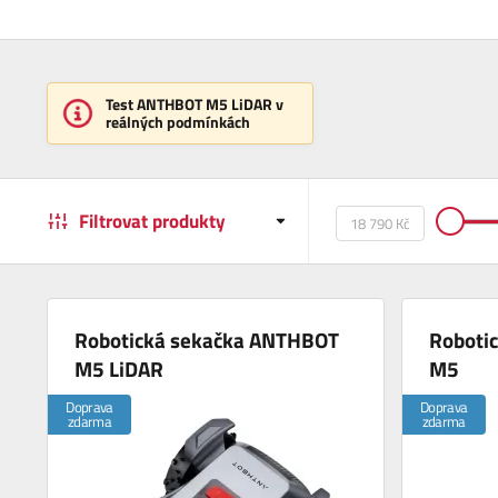
Test ANTHBOT M5 LiDAR v
reálných podmínkách
Filtrovat produkty
Robotická sekačka ANTHBOT
Roboti
M5 LiDAR
M5
Doprava
Doprava
zdarma
zdarma