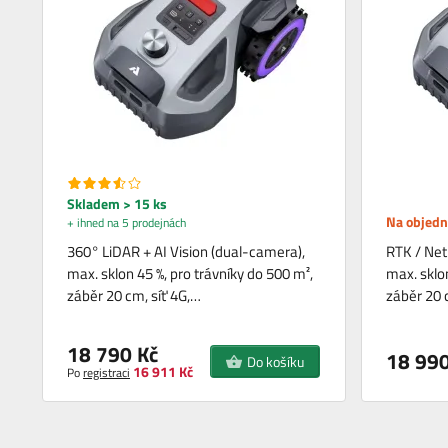
Skladem > 15 ks
Na objed
+ ihned na 5 prodejnách
360° LiDAR + AI Vision (dual-camera),
RTK / Net
max. sklon 45 %, pro trávníky do 500 m²,
max. sklon
záběr 20 cm, síť 4G,…
záběr 20 
18 790 Kč
18 990
Do košíku
16 911 Kč
Po
registraci