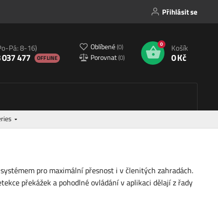
Přihlásit se
0
Oblíbené
(
0
)
Po-Pá: 8-16)
Košík
 037 477
0 Kč
Porovnat
(
0
)
OFFLINE
ries
systémem pro maximální přesnost i v členitých zahradách.
ekce překážek a pohodlné ovládání v aplikaci dělají z řady