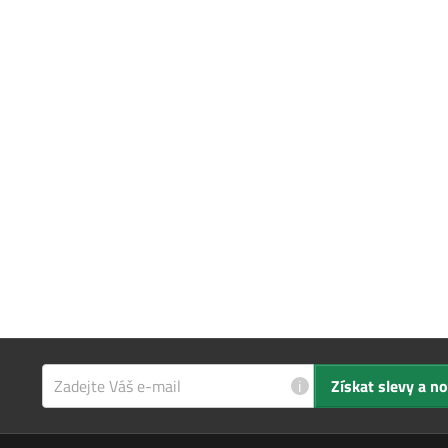
i
Získat slevy a n