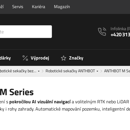
ží
Servis
Kariéra
Magazín
Infolinka
(
+420 313
 dárky
Výprodej
Značky
botické sekačky bez…
Robotické sekačky ANTHBOT
ANTHBOT M Se
M Series
ení s
pokročilou AI vizuální navigací
a volitelným RTK nebo LiDAR 
ky i rohy zahrady. Automatické mapování pozemku, inteligentní det