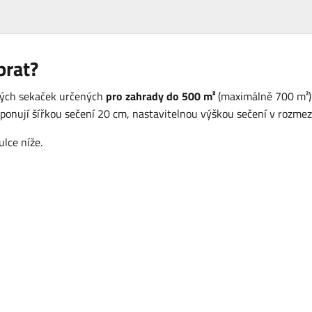
brat?
kých sekaček určených
pro zahrady do 500 m²
(maximálně 700 m²)
isponují šířkou sečení 20 cm, nastavitelnou výškou sečení v rozm
lce níže.