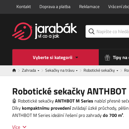
Kontakt
Doprava a platba
Reklamace
Vrácení zbo
Vyberte si kategorii
Tipy na
Zahrada
Sekačky na trávu
Robotické sekačky
Ro
Robotické sekačky ANTHBOT 
🤖 Robotické sekačky
ANTHBOT M Series
nabízí přesné seč
Díky
kompaktnímu provedení
zvládají úzké průchody, pěšin
ANTHBOT M Series ideální řešení pro zahrady
do 700 m²
.
Více