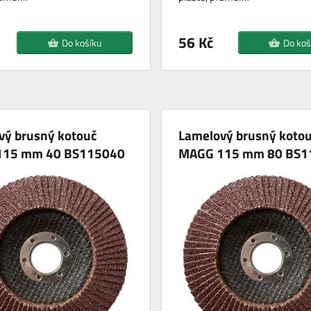
56 Kč
Do košíku
Do koš
vý brusný kotouč
Lamelový brusný koto
115 mm 40 BS115040
MAGG 115 mm 80 BS1