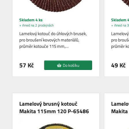
Skladem 4 ks
Skladem 4
+ ihned na 2 prodejnách
+ ihned na 3
Lamelový kotouč do úhlových brusek,
Lamelový 
pro broušení kovových materiálů,
pro brouš
průměr kotouče 115 mm,…
průměr k
57 Kč
49 Kč
Do košíku
Lamelový brusný kotouč
Lamelo
Makita 115mm 120 P-65486
Makita