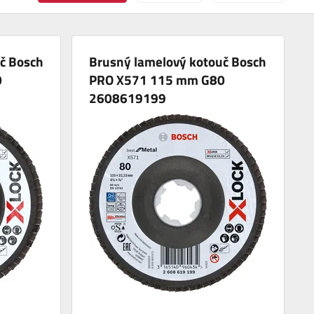
č Bosch
Brusný lamelový kotouč Bosch
0
PRO X571 115 mm G80
2608619199