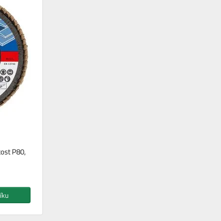
ost P80,
íku