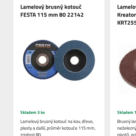
Lamelový brusný kotouč
Lamelo
FESTA 115 mm 80 22142
Kreato
KRT25
Skladem 3 ks
Skladem 1
Lamelový brusný kotouč na kov, dřevo,
Brusný la
plasty a další, průměr kotouče 115 mm,
neželeznýc
zrnitost 80.
plastů, p