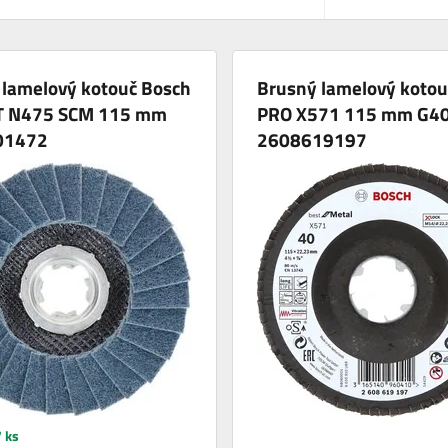
 lamelový kotouč Bosch
Brusný lamelový kotou
T N475 SCM 115 mm
PRO X571 115 mm G4
01472
2608619197
 ks