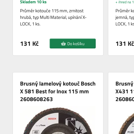
Skladem 10 ks
+ ihned na 1
Průměr kotouče 115 mm, zrnitost
Průměr ko
hrubá, typ Multi Material, upínání X-
jemná, typ
LOCK, 1 ks.
LOCK, 1 ks
131 Kč
131 Kč
Do košíku
Brusný lamelový kotouč Bosch
Brusný
X 581 Best for Inox 115 mm
X431 1
2608608263
26086