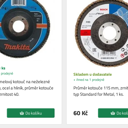
 ks
 prodejně
Skladem u dodavatele
+ ihned na 1 prodejně
melový kotouč na neželezné
nu, ocel a hliník, průměr kotouče
Průměr kotouče 115 mm, zrnit
rnitost 40.
typ Standard for Metal, 1 ks.
60 Kč
Do košíku
Do koš