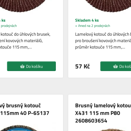
 ks
Skladem 4 ks
 prodejnách
+ ihned na 2 prodejnách
kotouč do úhlových brusek,
Lamelový kotouč do úhlových 
ení kovových materiálů,
pro broušení kovových materiá
otouče 115 mm,…
průměr kotouče 115 mm,…
57 Kč
Do košíku
Do koš
vý brusný kotouč
Brusný lamelový kotou
 115mm 40 P-65137
X431 115 mm P80
2608603654