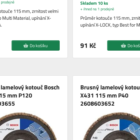
 prodejně
Skladem 10 ks
+ ihned na 1 prodejně
touče 115 mm, zrnitost velmi
 Multi Material, upínání X-
Průměr kotouče 115 mm, zrnit
.
upínání X-LOCK, typ Best for Me
91 Kč
Do košíku
Do koš
 lamelový kotouč Bosch
Brusný lamelový kotou
15 mm P120
X431 115 mm P40
03655
2608603652