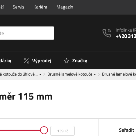
ží
Servis
Kariéra
Magazín
Infolinka
(
+420 313
 dárky
Výprodej
Značky
é kotouče do úhlové…
Brusné lamelové kotouče
Brusné lamelové 
růměr 115 mm
Seřadit 