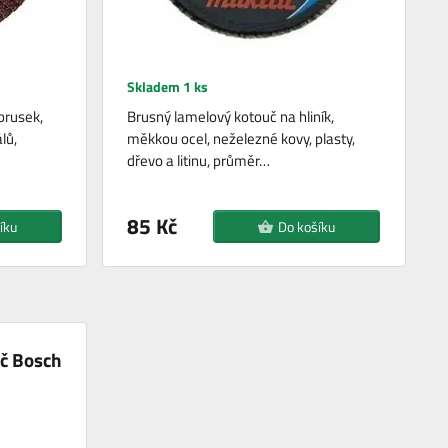
Skladem 1 ks
brusek,
Brusný lamelový kotouč na hliník,
lů,
měkkou ocel, neželezné kovy, plasty,
dřevo a litinu, průměr…
85 Kč
íku
Do košíku
č Bosch