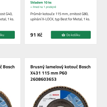
Skladem 10 ks
+ ihned na 1 prodejně
ost G40,
Průměr kotouče 115 mm, zrnitost G80,
tal, 1 ks.
upínání X-LOCK, typ Best for Metal, 1 ks.
91 Kč
íku
Do košíku
č Bosch
Brusný lamelový kotouč Bosch
X431 115 mm P60
2608603653