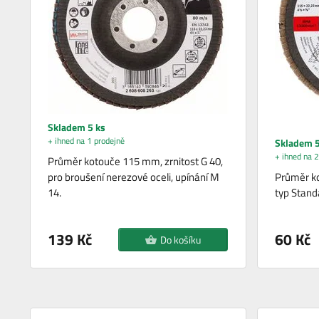
Skladem 5 ks
+ ihned na 1 prodejně
Skladem 5
+ ihned na 2
Průměr kotouče 115 mm, zrnitost G 40,
pro broušení nerezové oceli, upínání M
Průměr ko
14.
typ Standa
139 Kč
60 Kč
Do košíku