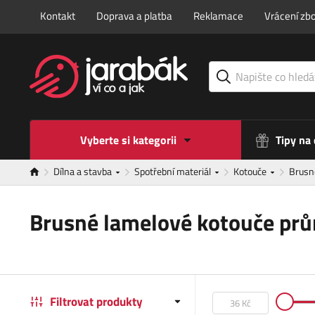
Kontakt
Doprava a platba
Reklamace
Vrácení zbo
Vyberte si kategorii
Tipy na
Dílna a stavba
Spotřební materiál
Kotouče
Brusn
Brusné lamelové kotouče p
Filtrovat produkty