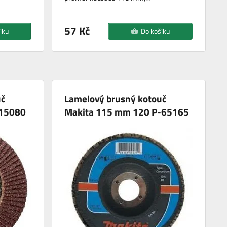
57 Kč
íku
Do košíku
uč
Lamelový brusný kotouč
15080
Makita 115 mm 120 P-65165