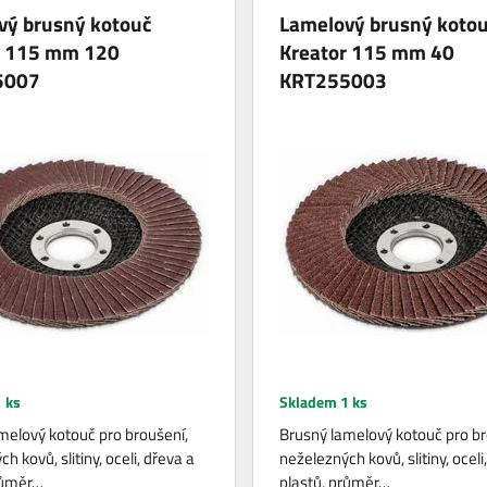
vý brusný kotouč
Lamelový brusný koto
r 115 mm 120
Kreator 115 mm 40
5007
KRT255003
 ks
Skladem 1 ks
melový kotouč pro broušení,
Brusný lamelový kotouč pro br
h kovů, slitiny, oceli, dřeva a
neželezných kovů, slitiny, oceli
růměr…
plastů, průměr…