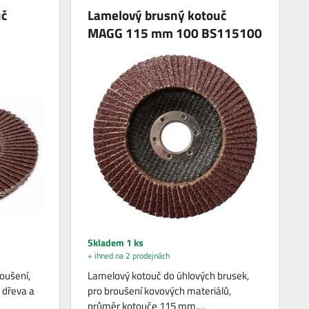
uč
Lamelový brusný kotouč
MAGG 115 mm 100 BS115100
Skladem 1 ks
+ ihned na 2 prodejnách
oušení,
Lamelový kotouč do úhlových brusek,
, dřeva a
pro broušení kovových materiálů,
průměr kotouče 115 mm,…