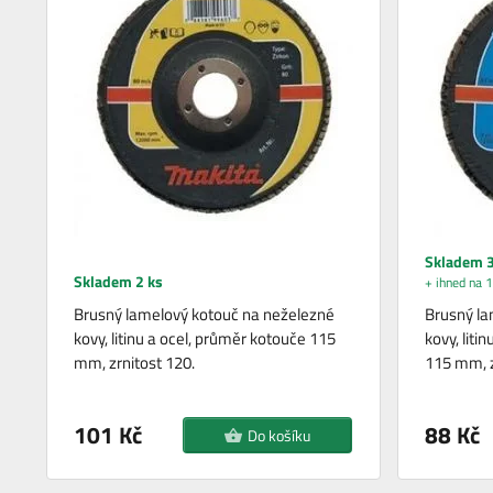
Skladem 3
Skladem 2 ks
+ ihned na 1
Brusný lamelový kotouč na neželezné
Brusný la
kovy, litinu a ocel, průměr kotouče 115
kovy, liti
mm, zrnitost 120.
115 mm, z
101 Kč
88 Kč
Do košíku