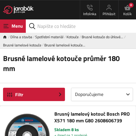
0
Infolinka
Přihlásit
Košík
Menu
Dílna a stavba
Spotřební materiál
Kotouče
Brusné kotouče do úhlové…
Brusné lamelové kotouče
Brusné lamelové kotouče…
Brusné lamelové kotouče průměr 180
mm
Doporučujeme
Filtr
Brusný lamelový kotouč Bosch PRO
X571 180 mm G80 2608606739
Skladem 8 ks
+ ihned na 1 prodejně