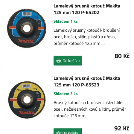
Lamelový brusný kotouč Makita
125 mm 120 P-65202
Skladem 1 ks
Lamelový brusný kotouč k broušení
oceli, hliníku, slitin, plastů a dřeva,
průměr kotouče 125 mm,…
80 Kč
Do košíku
Lamelový brusný kotouč Makita
125 mm 120 P-65523
Skladem 3 ks
Brusný kotouč na broušení ušlechtilé
oceli, neželezných kovů a litiny, průměr
kotouče 125 mm,…
92 Kč
Do košíku