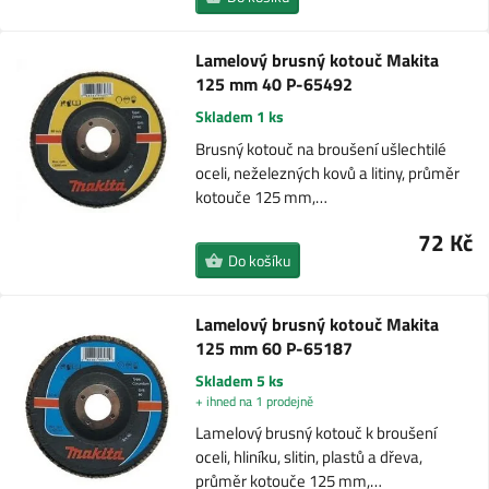
Lamelový brusný kotouč Makita
125 mm 40 P-65492
Skladem 1 ks
Brusný kotouč na broušení ušlechtilé
oceli, neželezných kovů a litiny, průměr
kotouče 125 mm,…
72 Kč
Do košíku
Lamelový brusný kotouč Makita
125 mm 60 P-65187
Skladem 5 ks
+ ihned na 1 prodejně
Lamelový brusný kotouč k broušení
oceli, hliníku, slitin, plastů a dřeva,
průměr kotouče 125 mm,…