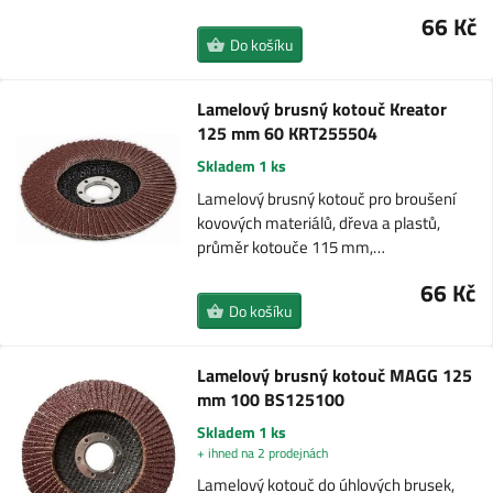
66 Kč
Do košíku
Lamelový brusný kotouč Kreator
125 mm 60 KRT255504
Skladem 1 ks
Lamelový brusný kotouč pro broušení
kovových materiálů, dřeva a plastů,
průměr kotouče 115 mm,…
66 Kč
Do košíku
Lamelový brusný kotouč MAGG 125
mm 100 BS125100
Skladem 1 ks
+ ihned na 2 prodejnách
Lamelový kotouč do úhlových brusek,