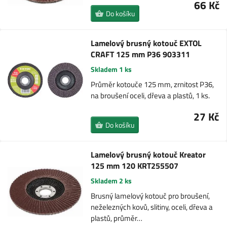
66 Kč
Do košíku
Lamelový brusný kotouč EXTOL
CRAFT 125 mm P36 903311
Skladem 1 ks
Průměr kotouče 125 mm, zrnitost P36,
na broušení oceli, dřeva a plastů, 1 ks.
27 Kč
Do košíku
Lamelový brusný kotouč Kreator
125 mm 120 KRT255507
Skladem 2 ks
Brusný lamelový kotouč pro broušení,
neželezných kovů, slitiny, oceli, dřeva a
plastů, průměr…