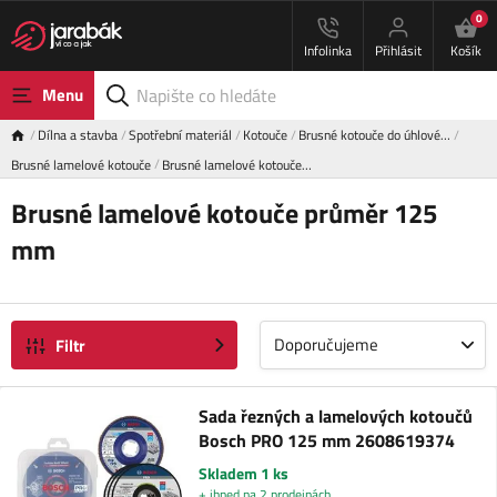
0
Infolinka
Přihlásit
Košík
Menu
Dílna a stavba
Spotřební materiál
Kotouče
Brusné kotouče do úhlové…
Brusné lamelové kotouče
Brusné lamelové kotouče…
Brusné lamelové kotouče průměr 125
mm
Doporučujeme
Filtr
Sada řezných a lamelových kotoučů
Bosch PRO 125 mm 2608619374
Skladem 1 ks
+ ihned na 2 prodejnách