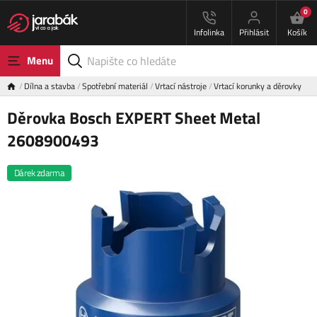
0
Infolinka
Přihlásit
Košík
Menu
Dílna a stavba
Spotřební materiál
Vrtací nástroje
Vrtací korunky a děrovky
Děrovka Bosch EXPERT Sheet Metal
2608900493
Dárek zdarma