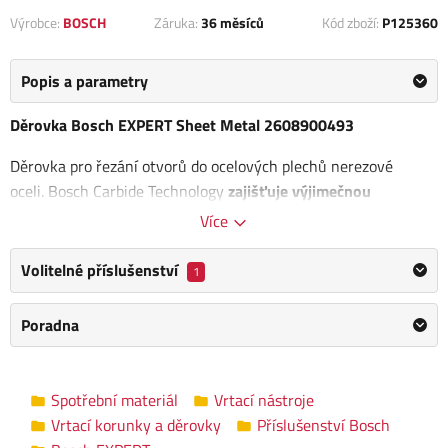
Výrobce:
BOSCH
Záruka:
36 měsíců
Kód zboží:
P125360
Popis a parametry
Děrovka Bosch EXPERT Sheet Metal 2608900493
Děrovka pro řezání otvorů do ocelových plechů nerezové
oceli. Bosch Carbide Technology
zajišťuje výjimečnou
odolnost
– tvrdokov je integrován do struktury ozubení
Více
pomocí pokročilých konstrukčních a výrobních technik.
Volitelné příslušenství
1
Zuby jsou vyrobené z těch nejjemnějších, přitom
velmi tvrdých
karbidových zrn
. Jsou individuálně tvarované a jejich ostrost
Poradna
vždy zaručuje ten nejvyšší výkon.
Pro zajištění dokonalé stability, robustnosti a přesnosti se
vyrábí se z jednoho kusu kovu. Narozdíl od běžných
Spotřební materiál
Vrtací nástroje
děrovek
nemá soustružené tělo, žádné švy ani jiná slabá
Vrtací korunky a děrovky
Příslušenství Bosch
místa.