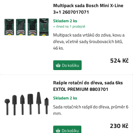
Multipack sada Bosch Mini X-Line
3+1 2607017071
Skladem 2 ks
+ ihned na 1 prodejně
Multipack sada vrtáků do zdiva, kovu a
dřeva, včetně sady šroubovacích bitů,
46 ks.
524 Kč
Do košíku
Rašple rotační do dřeva, sada 6ks
EXTOL PREMIUM 8803701
Skladem 2 ks
Sada rotačních rašplí do dřeva, průměr 6
mm.
230 Kč
Do košíku