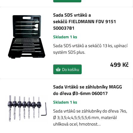
Sada SDS vrtáků a
sekáčů FIELDMANN FDV 9151
50003781
Skladem 1 ks
Sada SDS vrtáků a sekáčů 13 ks, upínací
systém SDS plus.
499 Kč
Do košíku
Sada Vrtáků se záhlubníky MAGG
do dřeva Ø3-6mm 060017
Skladem 1 ks
Sada vrtáků se záhlubníky do dřeva 7ks,
Ø 3;3,5;4;4,5;5;5,5;6 mm, materiál
uhlíková ocel, hmotnost…