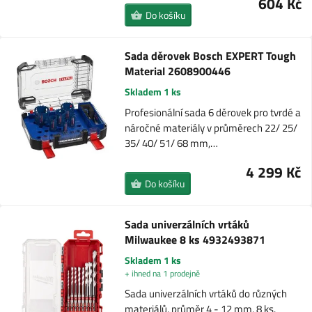
604 Kč
Do košíku
Sada děrovek Bosch EXPERT Tough
Material 2608900446
Skladem 1 ks
Profesionální sada 6 děrovek pro tvrdé a
náročné materiály v průměrech 22/ 25/
35/ 40/ 51/ 68 mm,…
4 299 Kč
Do košíku
Sada univerzálních vrtáků
Milwaukee 8 ks 4932493871
Skladem 1 ks
+ ihned na 1 prodejně
Sada univerzálních vrtáků do různých
materiálů, průměr 4 - 12 mm, 8 ks.