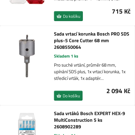
715 Kč
Do košíku
Sada vrtací korunka Bosch PRO SDS
plus-5 Core Cutter 68 mm
2608550064
Skladem 1 ks
Pro suché vrtání, průměr 68 mm,
upínání SDS plus, 1x vrtací korunka, 1x
středicí vrták, 1x adaptér…
2 094 Kč
Do košíku
Sada vrtáků Bosch EXPERT HEX-9
MultiConstruction 5 ks
2608902289