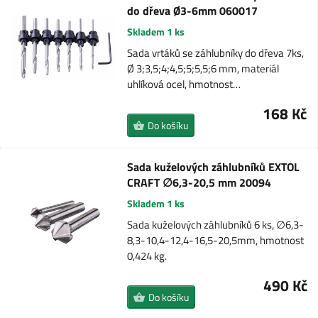
do dřeva Ø3-6mm 060017
Skladem 1 ks
Sada vrtáků se záhlubníky do dřeva 7ks,
Ø 3;3,5;4;4,5;5;5,5;6 mm, materiál
uhlíková ocel, hmotnost…
168 Kč
Do košíku
Sada kuželových záhlubníků EXTOL
CRAFT ∅6,3-20,5 mm 20094
Skladem 1 ks
Sada kuželových záhlubníků 6 ks, ∅6,3-
8,3-10,4-12,4-16,5-20,5mm, hmotnost
0,424 kg.
490 Kč
Do košíku