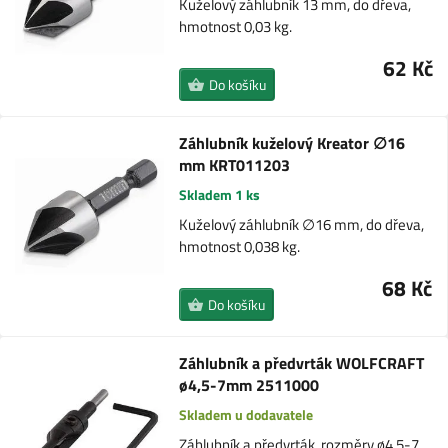
Kuželový záhlubník 13 mm, do dřeva,
hmotnost 0,03 kg.
62 Kč
Do košíku
Záhlubník kuželový Kreator ∅16
mm KRT011203
Skladem 1 ks
Kuželový záhlubník ∅16 mm, do dřeva,
hmotnost 0,038 kg.
68 Kč
Do košíku
Záhlubník a předvrták WOLFCRAFT
ø4,5-7mm 2511000
Skladem u dodavatele
Záhlubník a předvrták, rozměry ø4,5-7