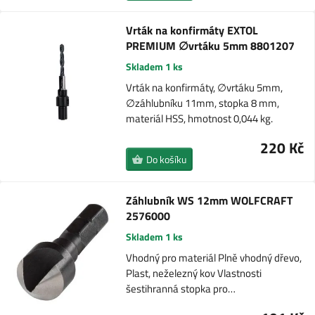
Vrták na konfirmáty EXTOL
PREMIUM ∅vrtáku 5mm 8801207
Skladem 1 ks
Vrták na konfirmáty, ∅vrtáku 5mm,
∅záhlubníku 11mm, stopka 8 mm,
materiál HSS, hmotnost 0,044 kg.
220 Kč
Do košíku
Záhlubník WS 12mm WOLFCRAFT
2576000
Skladem 1 ks
Vhodný pro materiál Plně vhodný dřevo,
Plast, neželezný kov Vlastnosti
šestihranná stopka pro…