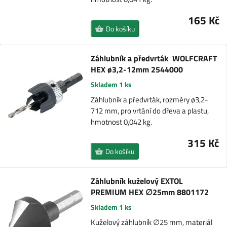
165 Kč
Do košíku
Záhlubník a předvrták WOLFCRAFT
HEX ø3,2-12mm 2544000
Skladem 1 ks
Záhlubník a předvrták, rozměry ø3,2-
712 mm, pro vrtání do dřeva a plastu,
hmotnost 0,042 kg.
315 Kč
Do košíku
Záhlubník kuželový EXTOL
PREMIUM HEX ∅25mm 8801172
Skladem 1 ks
Kuželový záhlubník ∅25 mm, materiál