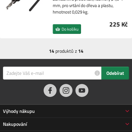
mm, pro vrtání do dřeva a plastu,
hmotnost 0,029 kg.
225 Kč
Do košíku
14
produktů z
14
i
Odebírat
Výhody nákupu
Proč nakupovat u nás
Nakupování
3letá záruka Jarabák