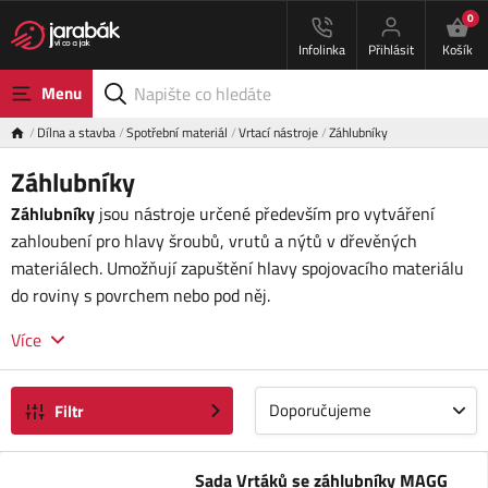
0
Infolinka
Přihlásit
Košík
Menu
Dílna a stavba
Spotřební materiál
Vrtací nástroje
Záhlubníky
Záhlubníky
Záhlubníky
jsou nástroje určené především pro vytváření
zahloubení pro hlavy šroubů, vrutů a nýtů v dřevěných
materiálech. Umožňují zapuštění hlavy spojovacího materiálu
do roviny s povrchem nebo pod něj.
Více
Doporučujeme
Filtr
Sada Vrtáků se záhlubníky MAGG