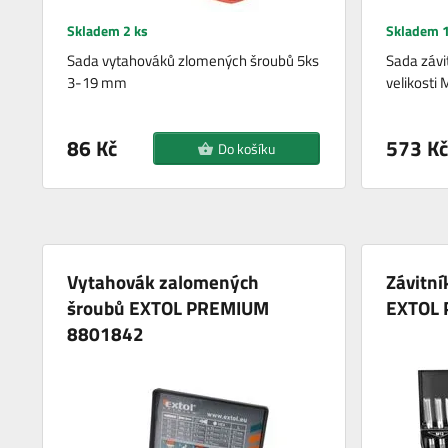
Skladem 2 ks
Skladem 1
Sada vytahováků zlomených šroubů 5ks
Sada závi
3-19 mm
velikosti
86 Kč
573 Kč
Do košíku
Vytahovák zalomených
Závitní
šroubů EXTOL PREMIUM
EXTOL
8801842