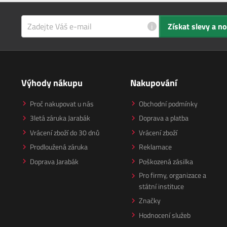
i
Získat slevy a n
Výhody nákupu
Nakupování
Proč nakupovat u nás
Obchodní podmínky
3letá záruka Jarabák
Doprava a platba
Vrácení zboží do 30 dnů
Vrácení zboží
Prodloužená záruka
Reklamace
Doprava Jarabák
Poškozená zásilka
Pro firmy, organizace a
státní instituce
Značky
Hodnocení služeb