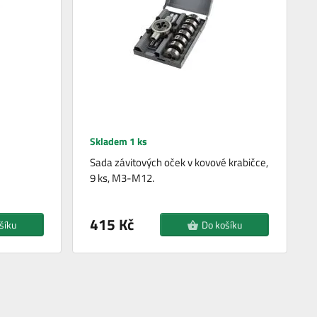
Skladem 1 ks
Sada závitových oček v kovové krabičce,
9 ks, M3-M12.
415 Kč
šíku
Do košíku