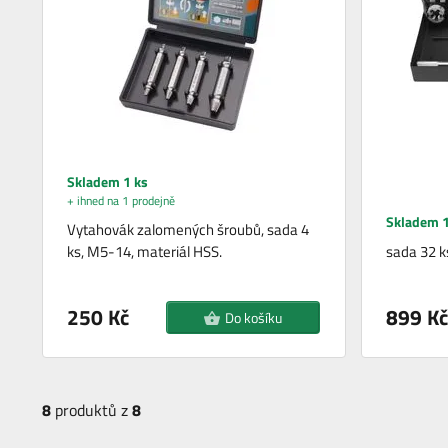
Skladem 1 ks
+ ihned na 1 prodejně
Skladem 1
Vytahovák zalomených šroubů, sada 4
ks, M5-14, materiál HSS.
sada 32 
250 Kč
899 Kč
Do košíku
8
produktů z
8