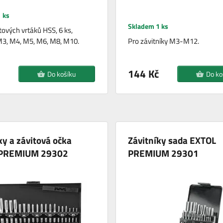
 ks
Skladem 1 ks
tových vrtáků HSS, 6 ks,
 M3, M4, M5, M6, M8, M10.
Pro závitníky M3-M12.
144 Kč
Do košíku
Do ko
ky a závitová očka
Závitníky sada EXTOL
 PREMIUM 29302
PREMIUM 29301