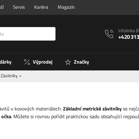
ží
Servis
Kariéra
Magazín
Infolinka
(
+420 313
 dárky
Výprodej
Značky
Závitníky
závitů v kovových materiálech.
Základní metrické závitníky
se nejč
 očka
. Můžete si rovnou pořídit praktickou sadu obsahující nejpou