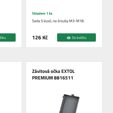
Skladem 1 ks
Sada 5 kusů, na šrouby M3-M18.
126 Kč
šíku
Do košíku
Závitová očka EXTOL
PREMIUM 8816511