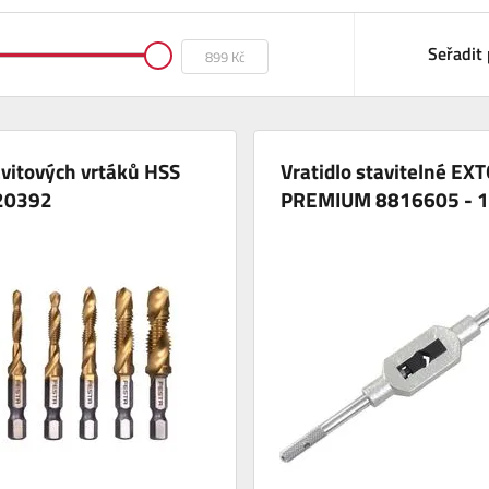
Seřadit 
vitových vrtáků HSS
Vratidlo stavitelné EX
20392
PREMIUM 8816605 - 1