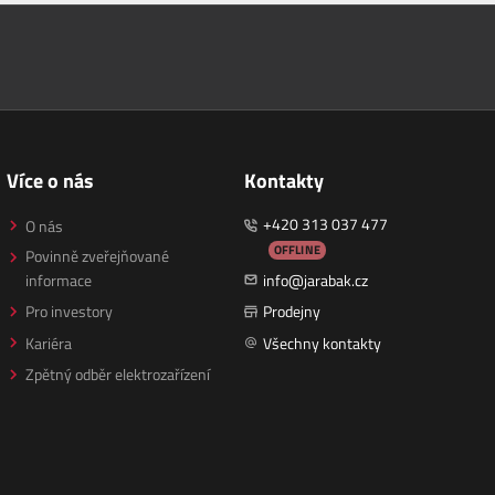
Více o nás
Kontakty
+420 313 037 477
O nás
OFFLINE
Povinně zveřejňované
informace
info@jarabak.cz
Pro investory
Prodejny
Kariéra
Všechny kontakty
Zpětný odběr elektrozařízení