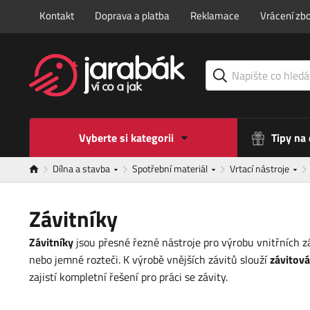
Kontakt
Doprava a platba
Reklamace
Vrácení zbo
Vyberte si kategorii
Tipy na
Dílna a stavba
Spotřební materiál
Vrtací nástroje
Závitníky
Závitníky
jsou přesné řezné nástroje pro výrobu vnitřních 
nebo jemné rozteči. K výrobě vnějších závitů slouží
závitová
zajistí kompletní řešení pro práci se závity.