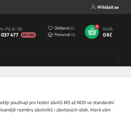
Přihlásit se
0
Oblíbené
(
0
)
Po-Pá: 8-16)
Košík
 037 477
0 Kč
Porovnat
(
0
)
OFFLINE
astěji používají pro řezání závitů M3 až M20 ve standardní
žívanější rozměry závitníků i závitových oček, které vám