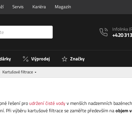
ží
Servis
Kariéra
Magazín
Infolinka
(
+420 313
 dárky
Výprodej
Značky
Kartušové filtrace
upné řešení pro
udržení čisté vody
v menších nadzemních bazénech. 
ní. Při výběru kartušové filtrace se zaměřte především na
objem v