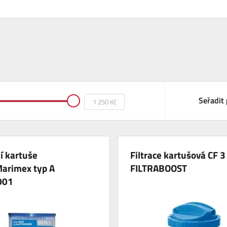
Seřadit 
ní kartuše
Filtrace kartušová CF 3
Marimex typ A
FILTRABOOST
001