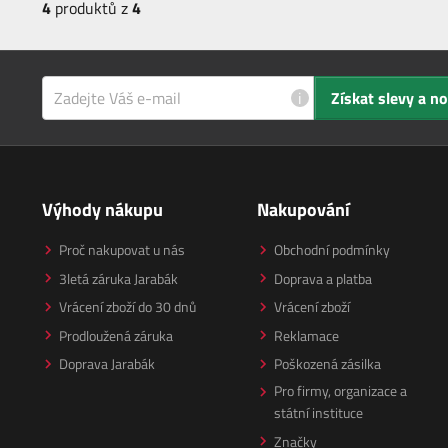
4
produktů z
4
i
Získat slevy a n
Výhody nákupu
Nakupování
Proč nakupovat u nás
Obchodní podmínky
3letá záruka Jarabák
Doprava a platba
Vrácení zboží do 30 dnů
Vrácení zboží
Prodloužená záruka
Reklamace
Doprava Jarabák
Poškozená zásilka
Pro firmy, organizace a
státní instituce
Značky