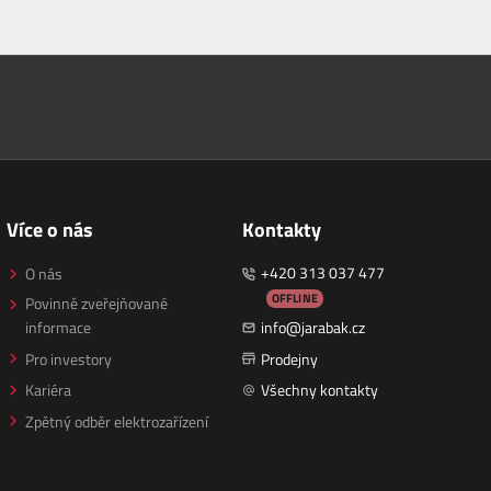
Více o nás
Kontakty
+420 313 037 477
O nás
OFFLINE
Povinně zveřejňované
informace
info@jarabak.cz
Pro investory
Prodejny
Kariéra
Všechny kontakty
Zpětný odběr elektrozařízení