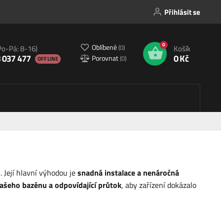
Přihlásit se
0
Oblíbené
(
0
)
Po-Pá: 8-16)
Košík
 037 477
0 Kč
Porovnat
(
0
)
OFFLINE
Její hlavní výhodou je
snadná instalace a nenáročná
ašeho bazénu a odpovídající průtok
, aby zařízení dokázalo