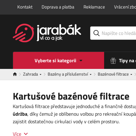
Kontakt
Doprava a platba
Reklamace
Vrácení zbo
Vyberte si kategorii
Tipy na
Zahrada
Bazény a příslušenství
Bazénové filtrace
Kartušové bazénové filtrace
Kartušová filtrace představuje jednoduché a finančně dost
údržba
, díky čemuž je oblíbenou volbou pro rekreační koupá
zajistit dostatečnou cirkulaci vody v celém prostoru.
Více