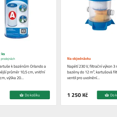
 ks
Na objednávku
 prodejnách
 kartuše k bazénům Orlando a
Napětí 230 V, filtrační výkon 3 
ější průměr 10,5 cm, vnitřní
bazény do 12 m³, kartušová fil
 cm, výška 20…
ventil pro uvolnění…
1 250 Kč
Do košíku
Do k