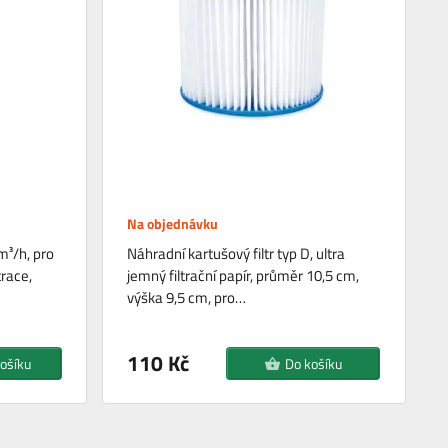
Na objednávku
m³/h, pro
Náhradní kartušový filtr typ D, ultra
trace,
jemný filtrační papír, průměr 10,5 cm,
výška 9,5 cm, pro…
110 Kč
ošíku
Do košíku