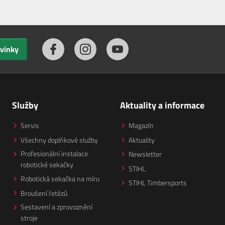
ovinky
Služby
Aktuality a informace
Servis
Magazín
Všechny doplňkové služby
Aktuality
Profesionální instalace
Newsletter
robotické sekačky
STIHL
Robotická sekačka na míru
STIHL Timbersports
Broušení řetězů
Sestavení a zprovoznění
stroje