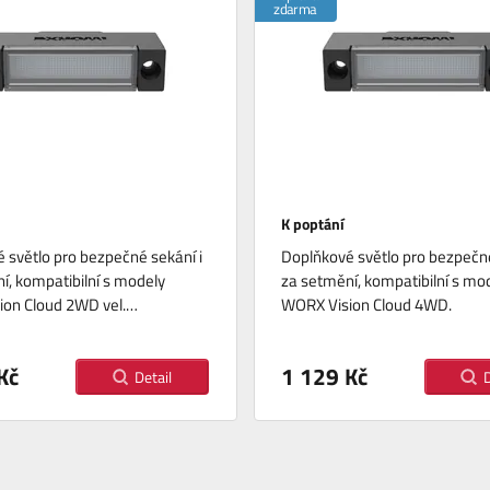
zdarma
K poptání
 světlo pro bezpečné sekání i
Doplňkové světlo pro bezpečné
í, kompatibilní s modely
za setmění, kompatibilní s mo
ion Cloud 2WD vel.…
WORX Vision Cloud 4WD.
Kč
1 129 Kč
Detail
D