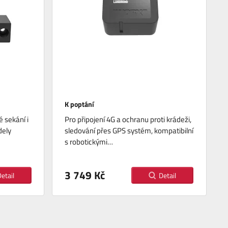
K poptání
 sekání i
Pro připojení 4G a ochranu proti krádeži,
dely
sledování přes GPS systém, kompatibilní
s robotickými…
3 749 Kč
etail
Detail