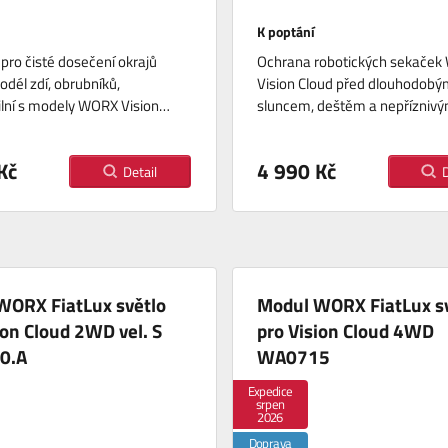
K poptání
pro čisté dosečení okrajů
Ochrana robotických sekače
odél zdí, obrubníků,
Vision Cloud před dlouhodob
lní s modely WORX Vision…
sluncem, deštěm a nepřízniv
Kč
4 990 Kč
Detail
D
WORX FiatLux světlo
Modul WORX FiatLux s
ion Cloud 2WD vel. S
pro Vision Cloud 4WD
0.A
WA0715
Expedice
srpen
2026
Doprava