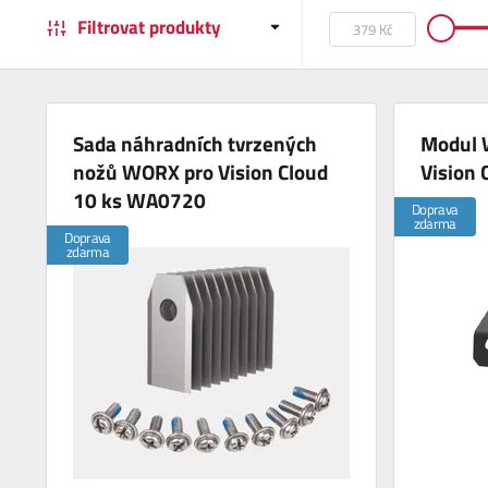
Filtrovat produkty
Sada náhradních tvrzených
Modul 
nožů WORX pro Vision Cloud
Vision
10 ks WA0720
Doprava
zdarma
Doprava
zdarma