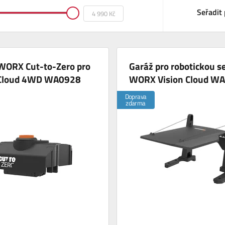
Seřadit 
WORX Cut-to-Zero pro
Garáž pro robotickou s
 Cloud 4WD WA0928
WORX Vision Cloud W
Doprava
zdarma