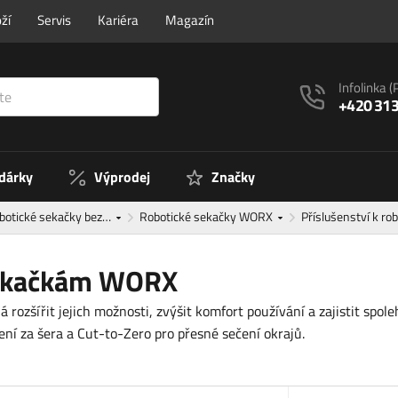
ží
Servis
Kariéra
Magazín
Infolinka
(
+420 313
 dárky
Výprodej
Značky
botické sekačky bez…
Robotické sekačky WORX
Příslušenství k r
 sekačkám WORX
rozšířit jejich možnosti, zvýšit komfort používání a zajistit spole
ní za šera a Cut-to-Zero pro přesné sečení okrajů.