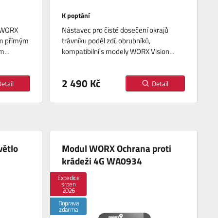
K poptání
k WORX
Nástavec pro čisté dosečení okrajů
ým přímým
trávníku podél zdí, obrubníků,
ým…
kompatibilní s modely WORX Vision…
2 490 Kč
etail
Detail
větlo
Modul WORX Ochrana proti
krádeži 4G WA0934
Expedice
srpen
2026
Doprava
zdarma