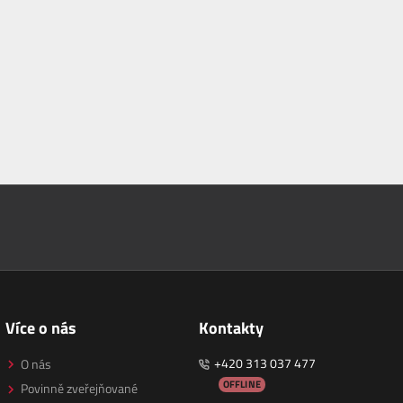
Více o nás
Kontakty
+420 313 037 477
O nás
OFFLINE
Povinně zveřejňované