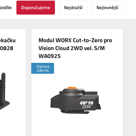
podle:
Doporučujeme
Nejdražší
Nejlevnější
ekačku
Modul WORX Cut-to-Zero pro
A0828
Vision Cloud 2WD vel. S/M
WA0925
Doprava
zdarma