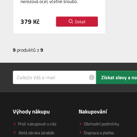
nerezová ocel, včetně šroubů.
379 Kč
Detail
9
produktů z
9
i
Získat slevy a n
Výhody nákupu
Nakupování
Proč nakupovat u nás
Obchodní podmínky
3letá záruka Jarabák
Doprava a platba