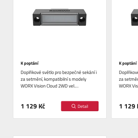
K poptání
K poptání
Doplňkové světlo pro bezpečné sekání i
Doplňkové
za setmění, kompatibilní s modely
za setměn
WORX Vision Cloud 2WD vel.…
WORX Vis
1 129 Kč
1 129 
Detail