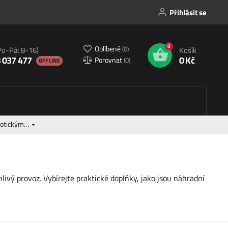
Přihlásit se
0
Oblíbené
(
0
)
Po-Pá: 8-16)
Košík
 037 477
0 Kč
Porovnat
(
0
)
OFFLINE
obotickým…
hlivý provoz. Vybírejte praktické doplňky, jako jsou náhradní