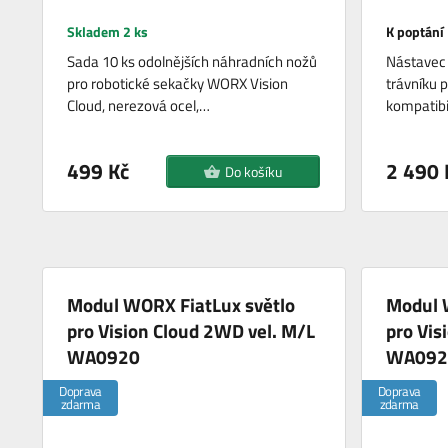
Skladem 2 ks
K poptání
Sada 10 ks odolnějších náhradních nožů
Nástavec 
pro robotické sekačky WORX Vision
trávníku p
Cloud, nerezová ocel,…
kompatibi
499 Kč
2 490 
Do košíku
Modul WORX FiatLux světlo
Modul 
pro Vision Cloud 2WD vel. M/L
pro Vis
WA0920
WA092
Doprava
Doprava
zdarma
zdarma